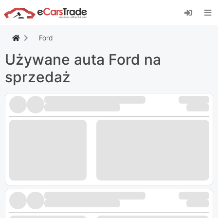
Zainstaluj aplikację internetową eCarsTrade,
dodaj ją do ekranu głównego i otrzymuj
natychmiastowe aktualizacje.
Ford
zainstalować
Anulować
Używane auta Ford na
sprzedaż