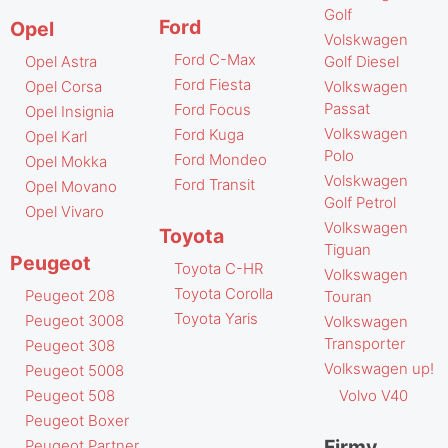
Golf
Ford
Opel
Volskwagen
Ford C-Max
Opel Astra
Golf Diesel
Ford Fiesta
Opel Corsa
Volkswagen
Passat
Ford Focus
Opel Insignia
Volkswagen
Ford Kuga
Opel Karl
Polo
Ford Mondeo
Opel Mokka
Volskwagen
Ford Transit
Opel Movano
Golf Petrol
Opel Vivaro
Volkswagen
Toyota
Tiguan
Peugeot
Toyota C-HR
Volkswagen
Toyota Corolla
Peugeot 208
Touran
Toyota Yaris
Peugeot 3008
Volkswagen
Transporter
Peugeot 308
Volkswagen up!
Peugeot 5008
Volvo V40
Peugeot 508
Peugeot Boxer
Firmy
Peugeot Partner