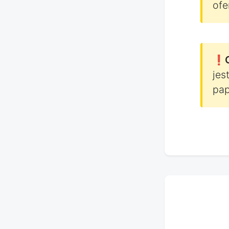
ofe
❗
jes
pap