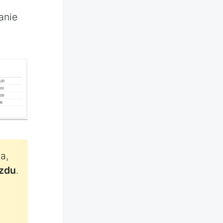
anie
a,
azdu
.