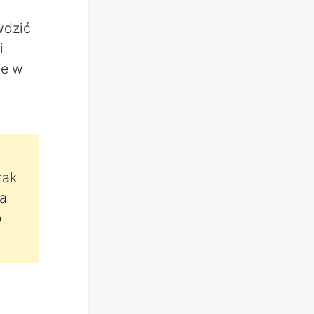
wdzić
i
ne w
rak
a
o