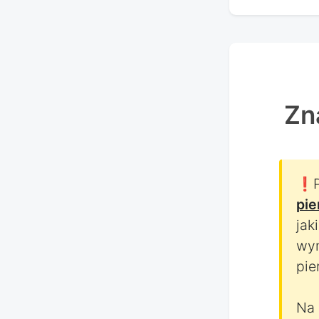
Zn
❗Po
pie
jak
wym
pie
Na 