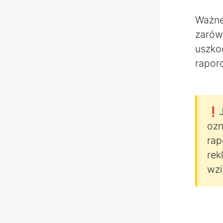
Ważne
zarówn
uszko
raporc
❗J
ozn
rap
rek
wzi