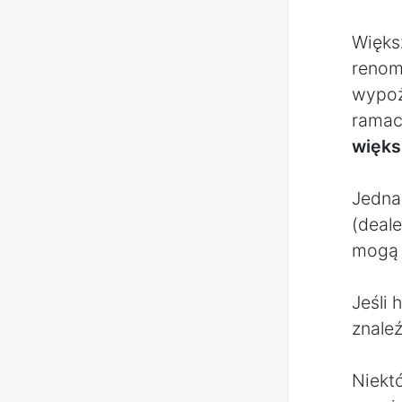
Więks
renom
wypoż
ramac
więks
Jedna
(deal
mogą n
Jeśli
znale
Niekt