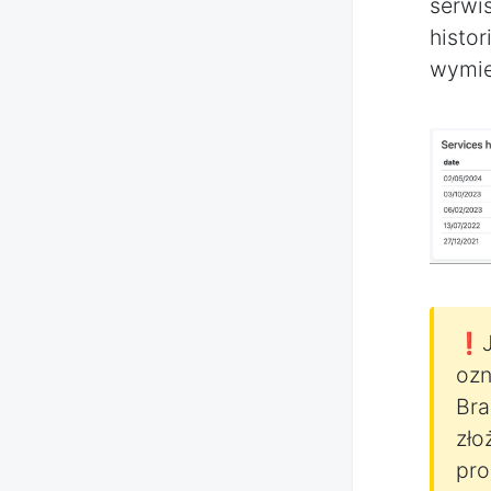
serw
histor
wymie
❗J
ozn
Bra
zło
pro