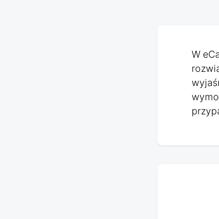
W eCa
rozwi
wyjaś
wymog
przypa