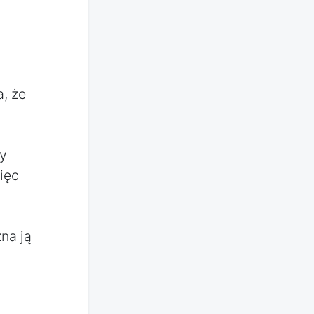
, że
y
ięc
na ją