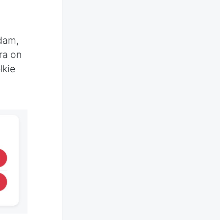
adam,
ra on
lkie