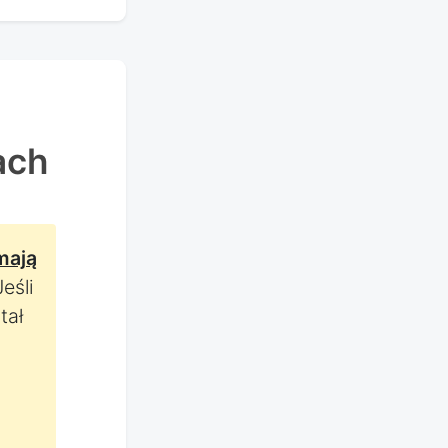
ach
mają
Jeśli
tał