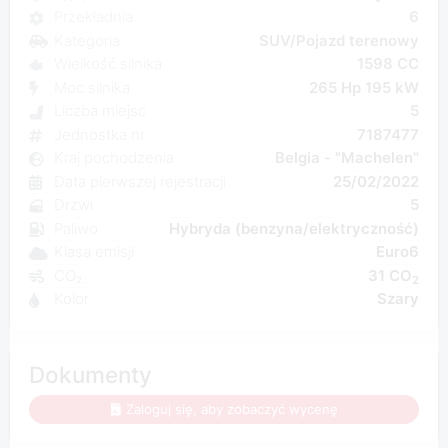
Przekładnia
6
Kategoria
SUV/Pojazd terenowy
Wielkość silnika
1598 CC
Moc silnika
265 Hp 195 kW
Liczba miejsc
5
Jednostka nr
7187477
Kraj pochodzenia
Belgia - "Machelen"
Data pierwszej rejestracji
25/02/2022
Drzwi
5
Paliwo
Hybryda (benzyna/elektryczność)
Klasa emisji
Euro6
CO₂
31 CO
2
Kolor
Szary
Dokumenty
Zaloguj się, aby zobaczyć wycenę