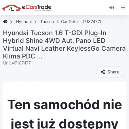
Zainstaluj aplikację internetową eCarsTrade,
dodaj ją do ekranu głównego i otrzymuj
natychmiastowe aktualizacje.
Hyundai
Tucson
Car Details (7187477)
zainstalować
Anulować
Hyundai Tucson 1.6 T-GDI Plug-In
Hybrid Shine 4WD Aut. Pano LED
Virtual Navi Leather KeylessGo Camera
Klima PDC ...
Unit #
7187477
Share
Ten samochód nie
jest już dostępny