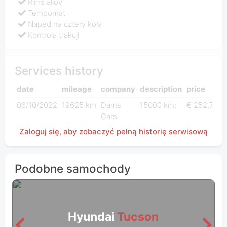
Rims alloy
Tempomat
Napęd na cztery koła
Kontrola trakcji
Services history
date
mileage
company
description
price
06/10/2022
19625 km
Dams
15000 km;
€ 252,70
Cars
Zaloguj się, aby zobaczyć pełną historię serwisową
Podobne samochody
Hyundai
Tucson