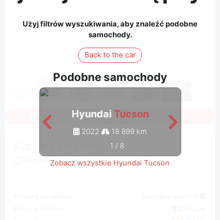
Użyj filtrów wyszukiwania, aby znaleźć podobne
samochody.
Back to the car
Podobne samochody
Hyundai
Tucson
Zaloguj się, aby zobaczyć wszystkie zdjęcia
2022
18 899 km
Kupno / Licytacja
1
/
8
Możliwość odliczenia VAT
Zobacz wszystkie Hyundai Tucson
Gotowy do odbioru
Dostępny wkrótce
Miejsce odbioru
Belgium