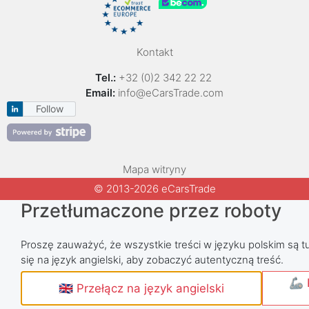
Kontakt
Tel.:
+32 (0)2 342 22 22
Email:
info@eCarsTrade.com
Follow
Mapa witryny
© 2013-2026 eCarsTrade
Przetłumaczone przez roboty
Proszę zauważyć, że wszystkie treści w języku polskim są tu
się na język angielski, aby zobaczyć autentyczną treść.
🦾 
🇬🇧 Przełącz na język angielski