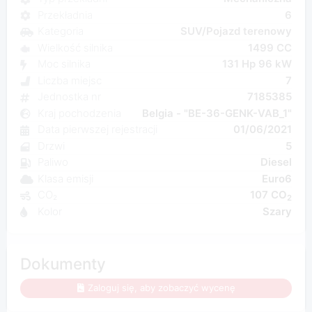
Przekładnia
6
Kategoria
SUV/Pojazd terenowy
Wielkość silnika
1499 CC
Moc silnika
131 Hp 96 kW
Liczba miejsc
7
Jednostka nr
7185385
Kraj pochodzenia
Belgia - "BE-36-GENK-VAB_1"
Data pierwszej rejestracji
01/06/2021
Drzwi
5
Paliwo
Diesel
Klasa emisji
Euro6
CO₂
107 CO
2
Kolor
Szary
Dokumenty
Zaloguj się, aby zobaczyć wycenę