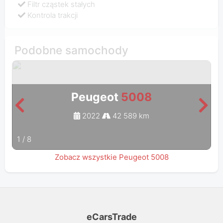
Filtr cząstek stałych
Kontrola trakcji
Podobne samochody
Peugeot
5008
2022
42 589 km
1
/
8
Zobacz wszystkie Peugeot 5008
eCarsTrade