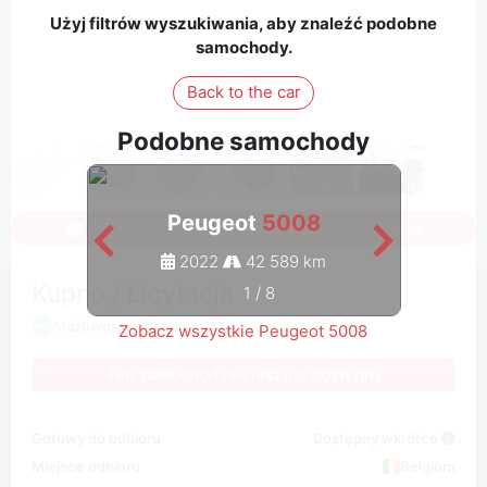
Użyj filtrów wyszukiwania, aby znaleźć podobne
samochody.
Back to the car
Podobne samochody
Peugeot
5008
Zaloguj się, aby zobaczyć wszystkie zdjęcia
2022
42 589 km
Kupno / Licytacja
1
/
8
Możliwość odliczenia VAT
Zobacz wszystkie Peugeot 5008
Ten samochód nie jest już dostępny
Gotowy do odbioru
Dostępny wkrótce
Miejsce odbioru
Belgium