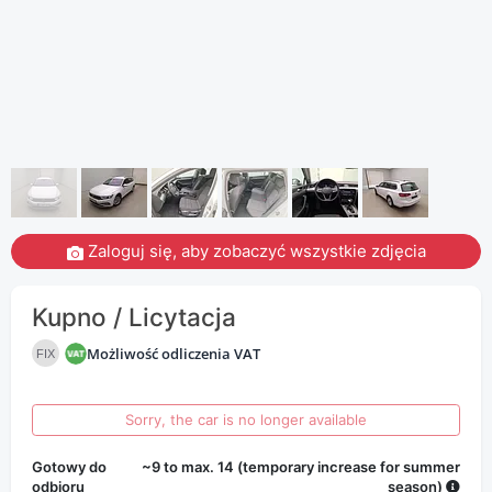
Zaloguj się, aby zobaczyć wszystkie zdjęcia
Kupno / Licytacja
Możliwość odliczenia VAT
FIX
Sorry, the car is no longer available
Gotowy do
~9 to max. 14 (temporary increase for summer
odbioru
season)