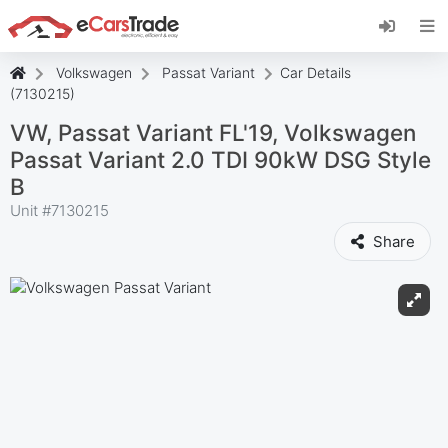
Zainstaluj aplikację internetową eCarsTrade,
dodaj ją do ekranu głównego i otrzymuj
natychmiastowe aktualizacje.
Volkswagen
Passat Variant
Car Details
zainstalować
Anulować
(7130215)
VW, Passat Variant FL'19, Volkswagen
Passat Variant 2.0 TDI 90kW DSG Style
B
Unit #
7130215
Share