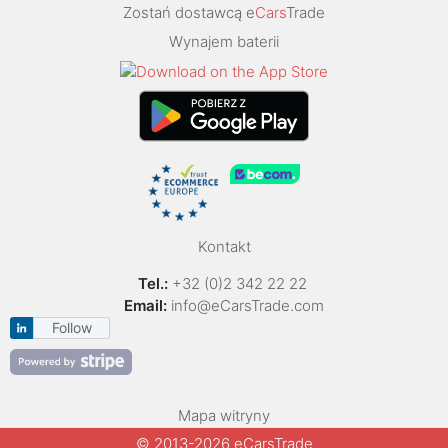
Zostań dostawcą e
Cars
Trade
Wynajem baterii
Kontakt
Tel.:
+32 (0)2 342 22 22
Email:
info@eCarsTrade.com
Follow
Mapa witryny
© 2013-2026 eCarsTrade