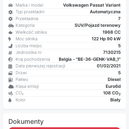
Marka i model
Volkswagen Passat Variant
Typ przekładni
Automatyczna
Przekładnia
7
Kategoria
SUV/Pojazd terenowy
Wielkość silnika
1968 CC
Moc silnika
122 Hp 90 kW
Liczba miejsc
5
Jednostka nr
7130215
Kraj pochodzenia
Belgia - "BE-36-GENK-VAB_1"
Data pierwszej rejestracji
01/02/2021
Drzwi
5
Paliwo
Diesel
Klasa emisji
Euro6d
CO₂
108 CO
2
Kolor
Biały
Dokumenty