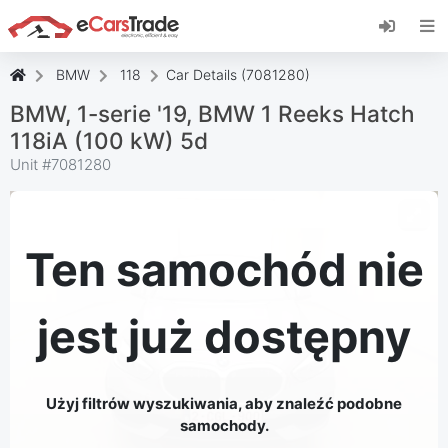
Zainstaluj aplikację internetową eCarsTrade,
dodaj ją do ekranu głównego i otrzymuj
natychmiastowe aktualizacje.
BMW
118
Car Details (7081280)
zainstalować
Anulować
BMW, 1-serie '19, BMW 1 Reeks Hatch
118iA (100 kW) 5d
Unit #
7081280
Ten samochód nie
jest już dostępny
Użyj filtrów wyszukiwania, aby znaleźć podobne
samochody.