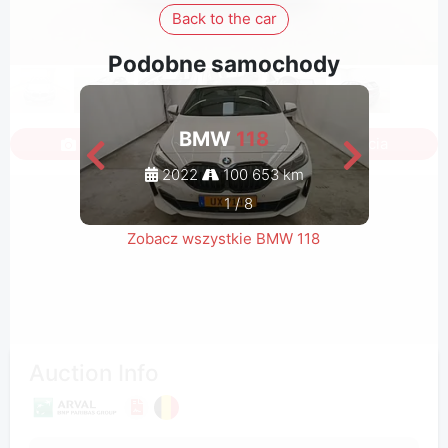
Back to the car
Podobne samochody
BMW
118
Zaloguj się, aby zobaczyć wszystkie zdjęcia
2022
100 653 km
1
/
8
Zobacz wszystkie BMW 118
Auction Info