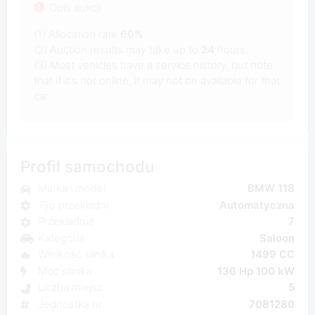
Opis aukcji
(1) Allocation rate
60%
(2) Auction results may take up to
24
hours.
(3) Most vehicles have a service history, but note
that if it's not online, it may not be available for that
car.
Profil samochodu
Marka i model
BMW 118
Typ przekładni
Automatyczna
Przekładnia
7
Kategoria
Saloon
Wielkość silnika
1499 CC
Moc silnika
136 Hp 100 kW
Liczba miejsc
5
Jednostka nr
7081280