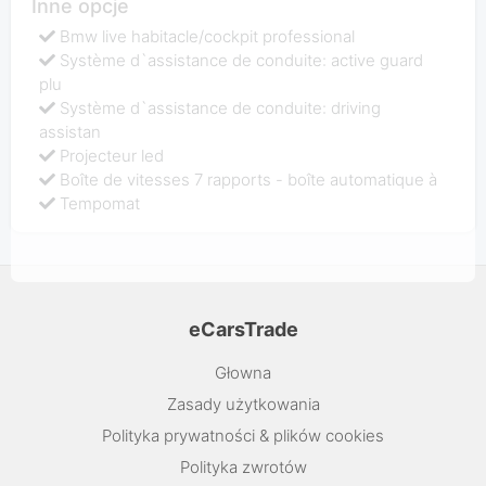
Inne opcje
Bmw live habitacle/cockpit professional
Système d`assistance de conduite: active guard
plu
Système d`assistance de conduite: driving
assistan
Projecteur led
Boîte de vitesses 7 rapports - boîte automatique à
Tempomat
eCarsTrade
Głowna
Zasady użytkowania
Polityka prywatności & plików cookies
Polityka zwrotów