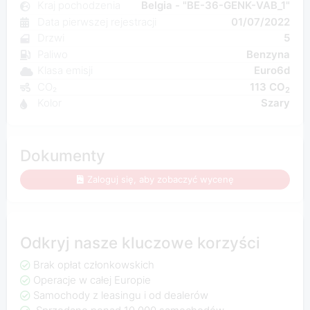
Kraj pochodzenia
Belgia - "BE-36-GENK-VAB_1"
Data pierwszej rejestracji
01/07/2022
Drzwi
5
Paliwo
Benzyna
Klasa emisji
Euro6d
CO₂
113 CO
2
Kolor
Szary
Dokumenty
Zaloguj się, aby zobaczyć wycenę
Odkryj nasze kluczowe korzyści
Brak opłat członkowskich
Operacje w całej Europie
Samochody z leasingu i od dealerów