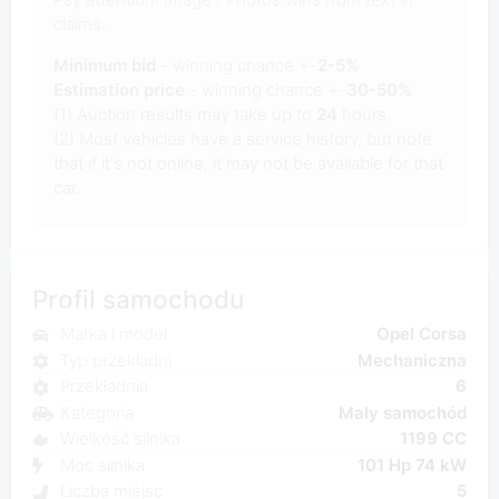
claims.
Minimum bid
- winning chance +-
2-5%
Estimation price
- winning chance +-
30-50%
(1) Auction results may take up to
24
hours.
(2) Most vehicles have a service history, but note
that if it's not online, it may not be available for that
car.
Profil samochodu
Marka i model
Opel Corsa
Typ przekładni
Mechaniczna
Przekładnia
6
Kategoria
Mały samochód
Wielkość silnika
1199 CC
Moc silnika
101 Hp 74 kW
Liczba miejsc
5