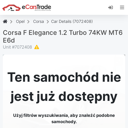
Zainstaluj aplikację internetową eCarsTrade,
dodaj ją do ekranu głównego i otrzymuj
natychmiastowe aktualizacje.
Opel
Corsa
Car Details (7072408)
zainstalować
Anulować
Corsa F Elegance 1.2 Turbo 74KW MT6
E6d
Unit #
7072408
Ten samochód nie
jest już dostępny
Użyj filtrów wyszukiwania, aby znaleźć podobne
samochody.