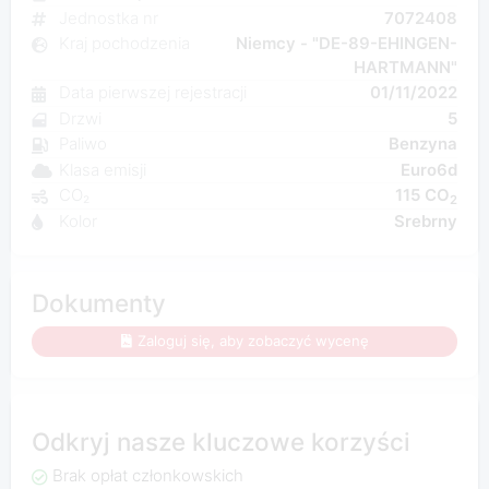
Jednostka nr
7072408
Kraj pochodzenia
Niemcy - "DE-89-EHINGEN-
HARTMANN"
Data pierwszej rejestracji
01/11/2022
Drzwi
5
Paliwo
Benzyna
Klasa emisji
Euro6d
CO₂
115 CO
2
Kolor
Srebrny
Dokumenty
Zaloguj się, aby zobaczyć wycenę
Odkryj nasze kluczowe korzyści
Brak opłat członkowskich