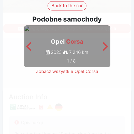
Back to the car
Podobne samochody
Zaloguj się, aby zobaczyć wszystkie zdjęcia
Opel
Corsa
2023
7 246 km
1
/
8
Zobacz wszystkie Opel Corsa
Auction Info
Opis aukcji
Pay attention! Image / Photos wins from text in