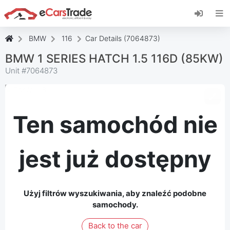
Zainstaluj aplikację internetową eCarsTrade,
dodaj ją do ekranu głównego i otrzymuj
natychmiastowe aktualizacje.
BMW
116
Car Details (7064873)
zainstalować
Anulować
BMW 1 SERIES HATCH 1.5 116D (85KW)
Unit #
7064873
Ten samochód nie
jest już dostępny
Użyj filtrów wyszukiwania, aby znaleźć podobne
samochody.
Back to the car