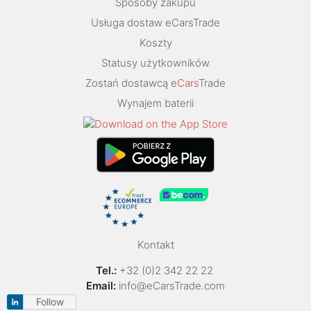
Sposoby zakupu
Usługa dostaw eCarsTrade
Koszty
Statusy użytkowników
Zostań dostawcą e
Cars
Trade
Wynajem baterii
Kontakt
Tel.:
+32 (0)2 342 22 22
Email:
info@eCarsTrade.com
Follow