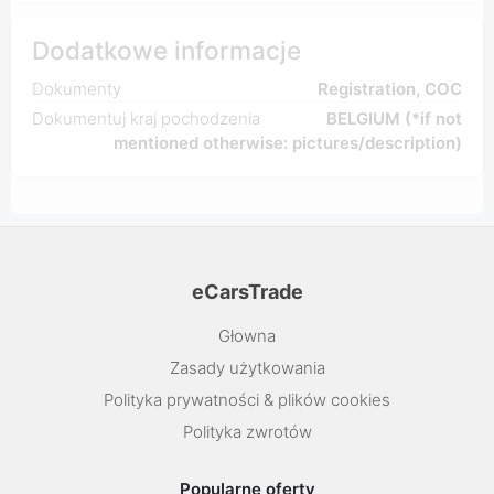
Dodatkowe informacje
Dokumenty
Registration, COC
Dokumentuj kraj pochodzenia
BELGIUM (*if not
mentioned otherwise: pictures/description)
eCarsTrade
Głowna
Zasady użytkowania
Polityka prywatności & plików cookies
Polityka zwrotów
Popularne oferty