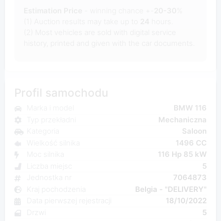
Estimation Price
- winning chance +-
20-30
%
(1) Auction results may take up to
24
hours.
(2) Most
vehicles are sold with digital service
history, printed and given with the car documents.
Profil samochodu
Marka i model
BMW 116
Typ przekładni
Mechaniczna
Kategoria
Saloon
Wielkość silnika
1496 CC
Moc silnika
116 Hp 85 kW
Liczba miejsc
5
Jednostka nr
7064873
Kraj pochodzenia
Belgia - "DELIVERY"
Data pierwszej rejestracji
18/10/2022
Drzwi
5