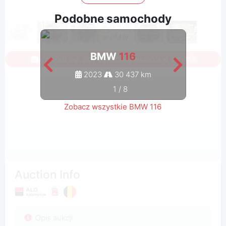
Podobne samochody
BMW
116
Zaloguj się, aby zobaczyć wszystkie zdjęcia
2023
30 437 km
1
/
8
Zobacz wszystkie BMW 116
Auction Info
Opis aukcji