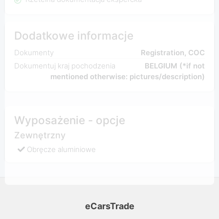
Dodatkowe informacje
Dokumenty
Registration, COC
Dokumentuj kraj pochodzenia
BELGIUM (*if not
mentioned otherwise: pictures/description)
Wyposażenie - opcje
Zewnętrzny
Obręcze aluminiowe
eCarsTrade