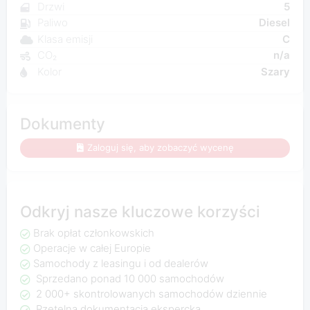
Drzwi
5
Paliwo
Diesel
Klasa emisji
C
CO₂
n/a
Kolor
Szary
Dokumenty
Zaloguj się, aby zobaczyć wycenę
Odkryj nasze kluczowe korzyści
Brak opłat członkowskich
Operacje w całej Europie
Samochody z leasingu i od dealerów
Sprzedano ponad 10 000 samochodów
2 000+ skontrolowanych samochodów dziennie
Rzetelna dokumentacja ekspercka