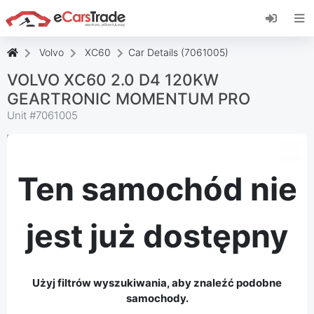
Zainstaluj aplikację internetową eCarsTrade,
dodaj ją do ekranu głównego i otrzymuj
natychmiastowe aktualizacje.
Volvo
XC60
Car Details (7061005)
zainstalować
Anulować
VOLVO XC60 2.0 D4 120KW
GEARTRONIC MOMENTUM PRO
Unit #
7061005
Ten samochód nie
jest już dostępny
Użyj filtrów wyszukiwania, aby znaleźć podobne
samochody.