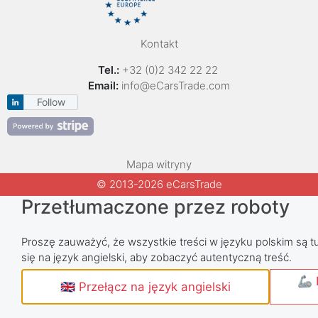
Kontakt
Tel.:
+32 (0)2 342 22 22
Email:
info@eCarsTrade.com
Follow
Mapa witryny
© 2013-2026 eCarsTrade
Przetłumaczone przez roboty
Proszę zauważyć, że wszystkie treści w języku polskim są tu
się na język angielski, aby zobaczyć autentyczną treść.
🦾 
🇬🇧 Przełącz na język angielski