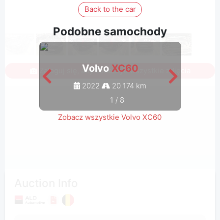
Back to the car
Podobne samochody
Volvo
XC60
Zaloguj się, aby zobaczyć wszystkie zdjęcia
2022
20 174 km
1
/
8
Zobacz wszystkie Volvo XC60
Auction Info