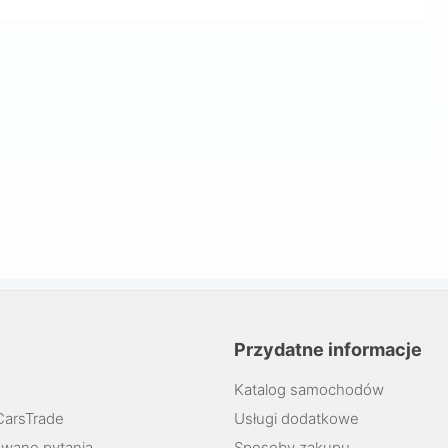
Przydatne informacje
Katalog samochodów
CarsTrade
Usługi dodatkowe
wane pytania
Sposoby zakupu