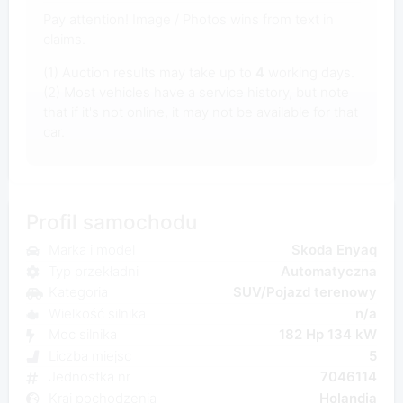
Pay attention! Image / Photos wins from text in
claims.
(1) Auction results may take up to
4
working days.
(2) Most vehicles have a service history, but note
that if it's not online, it may not be available for that
car.
Profil samochodu
Marka i model
Skoda Enyaq
Typ przekładni
Automatyczna
Kategoria
SUV/Pojazd terenowy
Wielkość silnika
n/a
Moc silnika
182 Hp 134 kW
Liczba miejsc
5
Jednostka nr
7046114
Kraj pochodzenia
Holandia