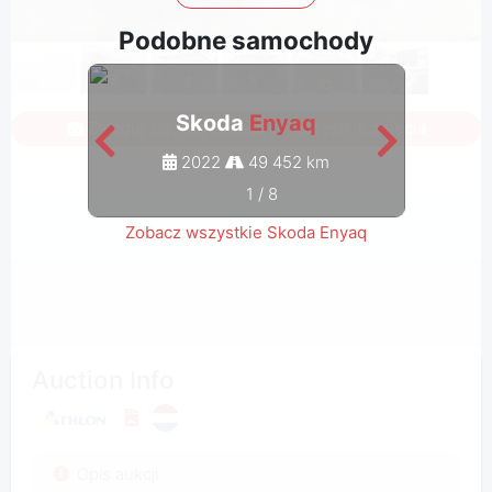
Podobne samochody
Skoda
Enyaq
Zaloguj się, aby zobaczyć wszystkie zdjęcia
2022
49 452 km
1
/
8
Zobacz wszystkie Skoda Enyaq
Auction Info
Opis aukcji