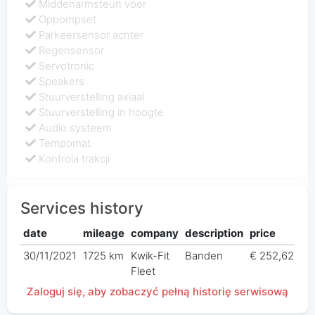
Middenarmsteun voor
Oppompset
Parkeersensor achter
Regensensor
Servotronic
Speakers
Stuurverstelling axiaal
Stuurverstelling in hoogte
Audio systeem
Tempomat
Kontrola trakcji
Services history
date
mileage
company
description
price
30/11/2021
1725 km
Kwik-Fit
Banden
€ 252,62
Fleet
Zaloguj się, aby zobaczyć pełną historię serwisową