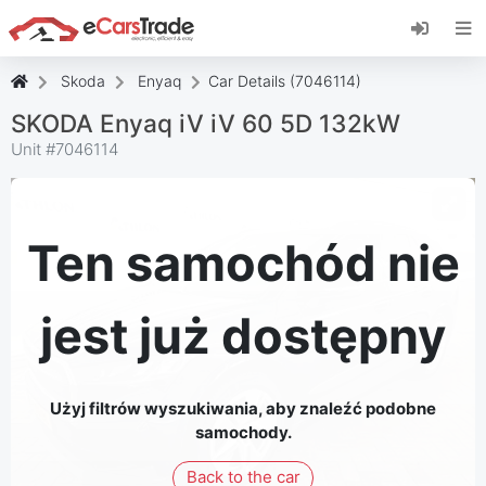
Zainstaluj aplikację internetową eCarsTrade,
dodaj ją do ekranu głównego i otrzymuj
natychmiastowe aktualizacje.
Skoda
Enyaq
Car Details (7046114)
zainstalować
Anulować
SKODA Enyaq iV iV 60 5D 132kW
Unit #
7046114
Ten samochód nie
jest już dostępny
Użyj filtrów wyszukiwania, aby znaleźć podobne
samochody.
Back to the car