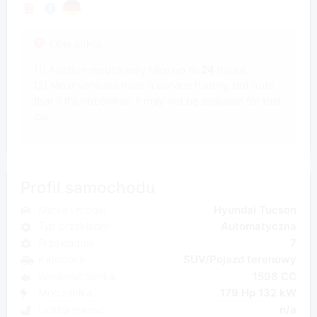
Opis aukcji
(1) Auction results may take up to
24
hours.
(2) Most vehicles have a service history, but note
that if it's not online, it may not be available for that
car.
Profil samochodu
Marka i model
Hyundai Tucson
Typ przekładni
Automatyczna
Przekładnia
7
Kategoria
SUV/Pojazd terenowy
Wielkość silnika
1598 CC
Moc silnika
179 Hp 132 kW
Liczba miejsc
n/a