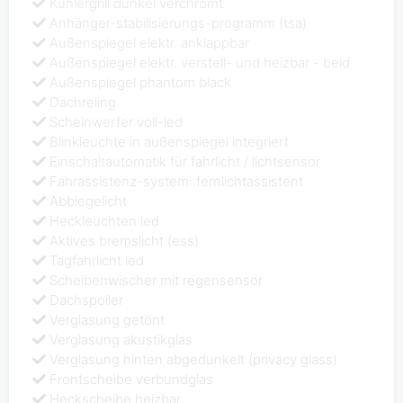
Kühlergrill dunkel verchromt
Anhänger-stabilisierungs-programm (tsa)
Außenspiegel elektr. anklappbar
Außenspiegel elektr. verstell- und heizbar - beid
Außenspiegel phantom black
Dachreling
Scheinwerfer voll-led
Blinkleuchte in außenspiegel integriert
Einschaltautomatik für fahrlicht / lichtsensor
Fahrassistenz-system: fernlichtassistent
Abbiegelicht
Heckleuchten led
Aktives bremslicht (ess)
Tagfahrlicht led
Scheibenwischer mit regensensor
Dachspoiler
Verglasung getönt
Verglasung akustikglas
Verglasung hinten abgedunkelt (privacy glass)
Frontscheibe verbundglas
Heckscheibe heizbar