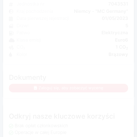
Jednostka nr
7043531
Kraj pochodzenia
Niemcy - "MC Germany"
Data pierwszej rejestracji
01/05/2023
Drzwi
5
Paliwo
Elektryczna
Klasa emisji
Euro6
CO₂
1 CO
2
Kolor
Brązowy
Dokumenty
Zaloguj się, aby zobaczyć wycenę
Odkryj nasze kluczowe korzyści
Brak opłat członkowskich
Operacje w całej Europie