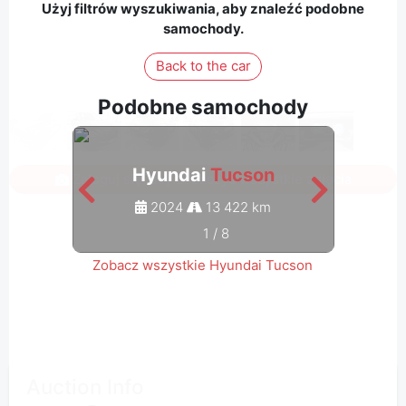
Użyj filtrów wyszukiwania, aby znaleźć podobne
samochody.
Back to the car
Podobne samochody
Hyundai
Tucson
Zaloguj się, aby zobaczyć wszystkie zdjęcia
2024
13 422 km
1
/
8
Zobacz wszystkie Hyundai Tucson
Auction Info