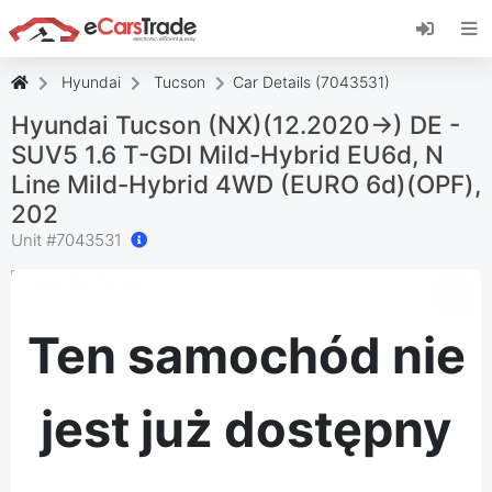
Zainstaluj aplikację internetową eCarsTrade,
dodaj ją do ekranu głównego i otrzymuj
natychmiastowe aktualizacje.
Hyundai
Tucson
Car Details (7043531)
zainstalować
Anulować
Hyundai Tucson (NX)(12.2020->) DE -
SUV5 1.6 T-GDI Mild-Hybrid EU6d, N
Line Mild-Hybrid 4WD (EURO 6d)(OPF),
202
Unit #
7043531
Ten samochód nie
jest już dostępny