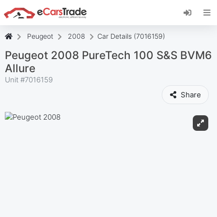
Zainstaluj aplikację internetową eCarsTrade,
dodaj ją do ekranu głównego i otrzymuj
natychmiastowe aktualizacje.
Peugeot
2008
Car Details (7016159)
zainstalować
Anulować
Peugeot 2008 PureTech 100 S&S BVM6
Allure
Unit #
7016159
Share