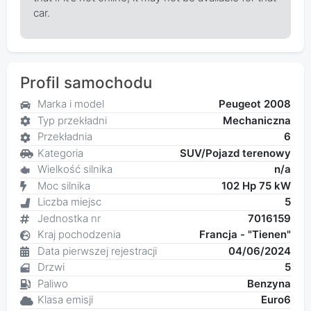
car.
Profil samochodu
Marka i model
Peugeot 2008
Typ przekładni
Mechaniczna
Przekładnia
6
Kategoria
SUV/Pojazd terenowy
Wielkość silnika
n/a
Moc silnika
102 Hp 75 kW
Liczba miejsc
5
Jednostka nr
7016159
Kraj pochodzenia
Francja - "Tienen"
Data pierwszej rejestracji
04/06/2024
Drzwi
5
Paliwo
Benzyna
Klasa emisji
Euro6