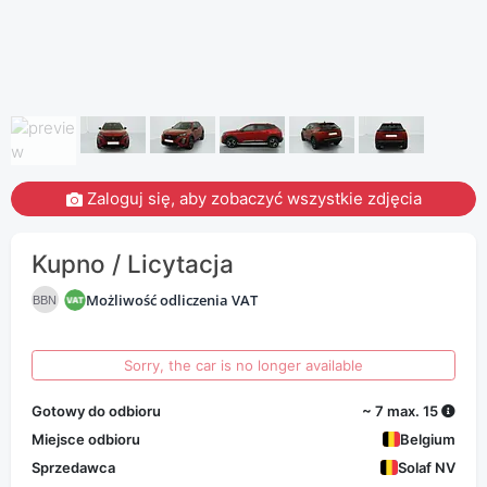
Zaloguj się, aby zobaczyć wszystkie zdjęcia
Kupno / Licytacja
Możliwość odliczenia VAT
BBN
Sorry, the car is no longer available
Gotowy do odbioru
~ 7 max. 15
Miejsce odbioru
Belgium
Sprzedawca
Solaf NV