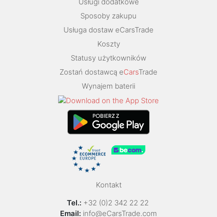
Usługi dodatkowe
Sposoby zakupu
Usługa dostaw eCarsTrade
Koszty
Statusy użytkowników
Zostań dostawcą e
Cars
Trade
Wynajem baterii
Kontakt
Tel.:
+32 (0)2 342 22 22
Email:
info@eCarsTrade.com