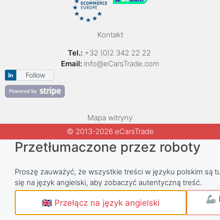
Kontakt
Tel.:
+32 (0)2 342 22 22
Email:
info@eCarsTrade.com
Follow
Mapa witryny
© 2013-2026 eCarsTrade
Przetłumaczone przez roboty
Proszę zauważyć, że wszystkie treści w języku polskim są tu
się na język angielski, aby zobaczyć autentyczną treść.
🦾 
🇬🇧 Przełącz na język angielski