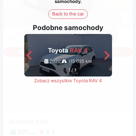
samochody.
Back to the car
Podobne samochody
Toyota
RAV 4
Zaloguj się, aby zobaczyć wszystkie zdjęcia
2020
115 035 km
1
/
1
Zobacz wszystkie Toyota RAV 4
Auction Info