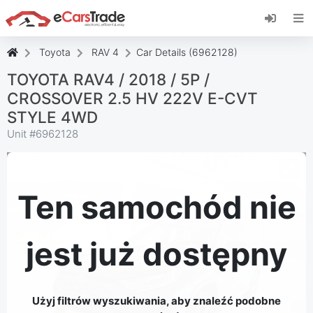
Zainstaluj aplikację internetową eCarsTrade,
dodaj ją do ekranu głównego i otrzymuj
natychmiastowe aktualizacje.
Toyota
RAV 4
Car Details (6962128)
zainstalować
Anulować
TOYOTA RAV4 / 2018 / 5P /
CROSSOVER 2.5 HV 222V E-CVT
STYLE 4WD
Unit #
6962128
Ten samochód nie
jest już dostępny
Użyj filtrów wyszukiwania, aby znaleźć podobne