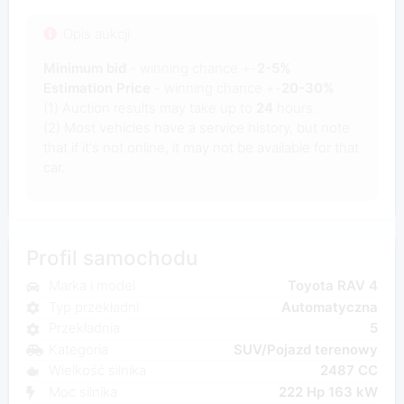
Opis aukcji
Minimum bid
- winning chance +-
2-5%
Estimation Price
- winning chance +-
20-30%
(1) Auction results may take up to
24
hours.
(2) Most vehicles have a service history, but note
that if it's not online, it may not be available for that
car.
Profil samochodu
Marka i model
Toyota RAV 4
Typ przekładni
Automatyczna
Przekładnia
5
Kategoria
SUV/Pojazd terenowy
Wielkość silnika
2487 CC
Moc silnika
222 Hp 163 kW