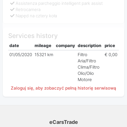
Assistenza parcheggio intelligent park assist
Retrocamera
Napęd na cztery koła
Services history
date
mileage
company
description
price
01/05/2020
15321 km
Filtro
€ 0,00
Aria/Filtro
Clima/Filtro
Olio/Olio
Motore
Zaloguj się, aby zobaczyć pełną historię serwisową
eCarsTrade