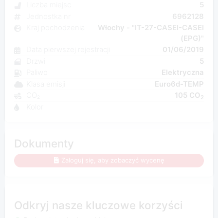
Liczba miejsc
5
Jednostka nr
6962128
Kraj pochodzenia
Włochy - "IT-27-CASEI-CASEI
(EPG)"
Data pierwszej rejestracji
01/06/2019
Drzwi
5
Paliwo
Elektryczna
Klasa emisji
Euro6d-TEMP
CO₂
105 CO
2
Kolor
Dokumenty
Zaloguj się, aby zobaczyć wycenę
Odkryj nasze kluczowe korzyści