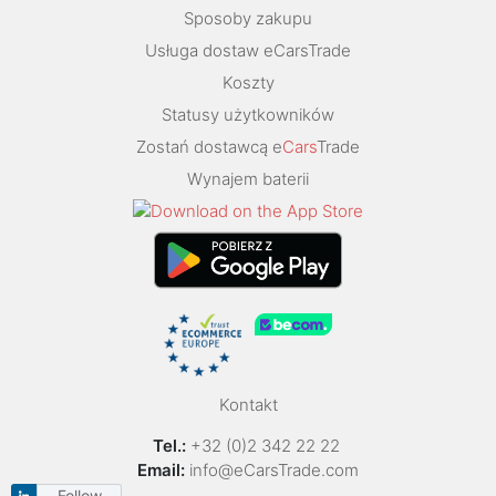
Sposoby zakupu
Usługa dostaw eCarsTrade
Koszty
Statusy użytkowników
Zostań dostawcą e
Cars
Trade
Wynajem baterii
Kontakt
Tel.:
+32 (0)2 342 22 22
Email:
info@eCarsTrade.com
Follow