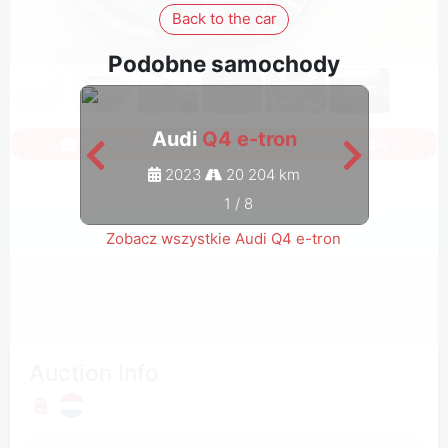
Back to the car
Podobne samochody
Audi
Q4 e-tron
Zaloguj się, aby zobaczyć wszystkie zdjęcia
2023
20 204 km
1
/
8
Zobacz wszystkie Audi Q4 e-tron
Auction Info