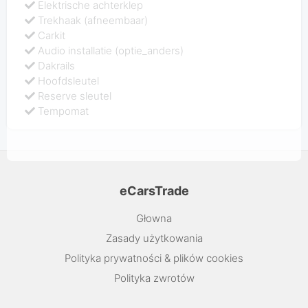
Elektrische achterklep
Trekhaak (afneembaar)
Carkit
Audio installatie (optie_anders)
Dakrails
Hoofdsleutel
Reserve sleutel
Tempomat
eCarsTrade
Głowna
Zasady użytkowania
Polityka prywatności & plików cookies
Polityka zwrotów