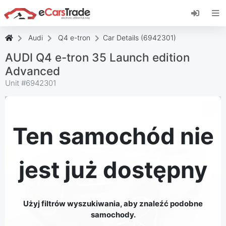
Zainstaluj aplikację internetową eCarsTrade,
dodaj ją do ekranu głównego i otrzymuj
natychmiastowe aktualizacje.
Audi
Q4 e-tron
Car Details (6942301)
zainstalować
Anulować
AUDI Q4 e-tron 35 Launch edition
Advanced
Unit #
6942301
Ten samochód nie
jest już dostępny
Użyj filtrów wyszukiwania, aby znaleźć podobne
samochody.