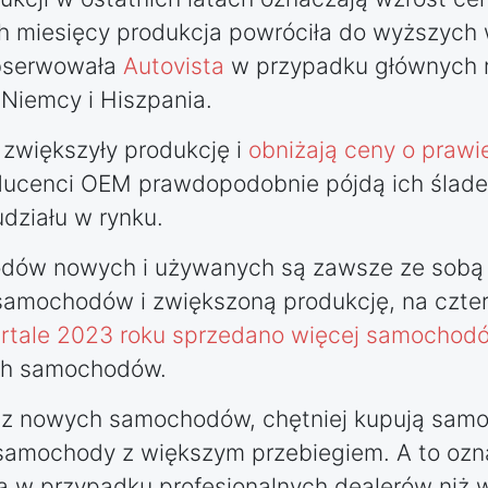
h miesięcy produkcja powróciła do wyższych
aobserwowała
Autovista
w przypadku głównych r
 Niemcy i Hiszpania.
 zwiększyły produkcję i
obniżają ceny o praw
oducenci OEM prawdopodobnie pójdą ich ślad
działu w rynku.
odów nowych i używanych są zawsze ze sobą
 samochodów i zwiększoną produkcję, na czte
rtale 2023 roku sprzedano więcej samochod
ch samochodów.
ą z nowych samochodów, chętniej kupują samo
 samochody z większym przebiegiem. A to ozn
a w przypadku profesjonalnych dealerów niż 