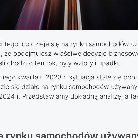
tego, co dzieje się na rynku samochodów uż
 że podejmujesz właściwe decyzje biznesowe 
eśli chodzi o ten rok, były wzloty i upadki.
niego kwartału 2023 r. sytuacja stale się popr
dzie się działo na rynku samochodów używany
024 r. Przedstawiamy dokładną analizę, a ta
ą rynku samochodów używan