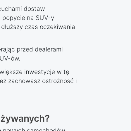
ńcuchami dostaw
im popycie na SUV-y
i dłuższy czas oczekiwania
rając przed dealerami
SUV-ów.
większe inwestycje w tę
eż zachowasz ostrożność i
 używanych?
 cen nowych samochodów.