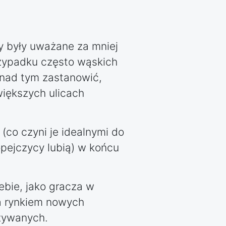
y były uważane za mniej
rzypadku często wąskich
ę nad tym zastanowić,
większych ulicach
(co czyni je idealnymi do
opejczycy lubią) w końcu
bie, jako gracza w
a rynkiem nowych
żywanych.