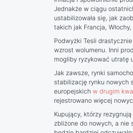
Jednakże w ciągu ostatnic
ustabilizowała się, jak z
takich jak Francja, Włochy,
Podwyżki Tesli drastycznie
wzrost wolumenu. Inni pr
mogliby ryzykować utratę u
Jak zawsze, rynki samoch
stabilizację rynku nowych
europejskich
w drugim kwa
rejestrowano więcej nowy
Kupujący, którzy rezygnuj
zbliżone do nowych, a nie
będzie bardziej odczuwaln