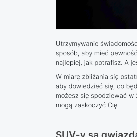
Utrzymywanie świadomości 
sposób, aby mieć pewność,
najlepiej, jak potrafisz. A j
W miarę zbliżania się ostat
aby dowiedzieć się, co bę
możesz się spodziewać w 2
mogą zaskoczyć Cię.
SUV-y są gwiazd