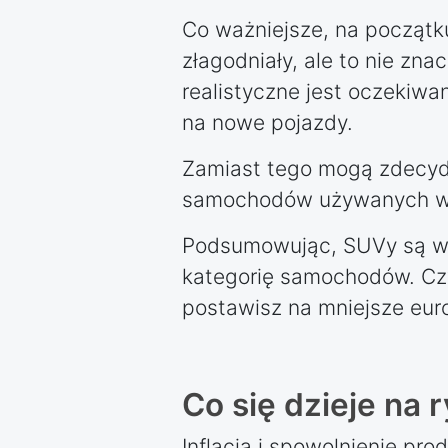
Co ważniejsze, na początk
złagodniały, ale to nie zn
realistyczne jest oczekiwa
na nowe pojazdy.
Zamiast tego mogą zdecyd
samochodów używanych wie
Podsumowując, SUVy są w t
kategorię samochodów. Czy
postawisz na mniejsze euro
Co się dzieje n
Inflacja i spowolnienie pr