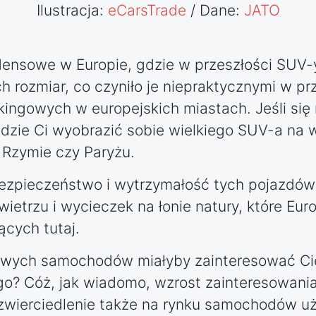
Ilustracja:
eCarsTrade
/ Dane:
JATO
densowe w Europie, gdzie w przeszłości SUV-
h rozmiar, co czyniło je niepraktycznymi w p
rkingowych w europejskich miastach. Jeśli si
dzie Ci wyobrazić sobie wielkiego SUV-a na 
 Rzymie czy Paryżu.
ezpieczeństwo i wytrzymałość tych pojazdów 
etrzu i wycieczek na łonie natury, które Eur
ących tutaj.
nowych samochodów miałyby zainteresować Cie
o? Cóż, jak wiadomo, wzrost zainteresowani
ierciedlenie także na rynku samochodów u