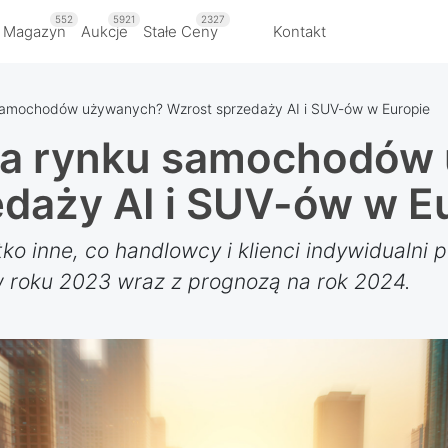
552
5921
2327
 Magazyn
Aukcje
Stałe Ceny
Kontakt
amochodów używanych? Wzrost sprzedaży AI i SUV-ów w Europie
a rynku samochodów
daży AI i SUV-ów w E
stko inne, co handlowcy i klienci indywidualni
roku 2023 wraz z prognozą na rok 2024.