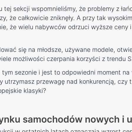
u tej sekcji wspomnieliśmy, że problemy z ła
aczy, że całkowicie zniknęły. A przy tak wysok
nie, że wielu nabywców odrzuci wyższe ceny 
ować się na młodsze, używane modele, otwie
le możliwości czerpania korzyści z trendu 
ym sezonie i jest to odpowiedni moment na 
 utrzymasz przewagę nad konkurencją, czy t
pejskie klasyki?
a rynku samochodów nowych i
odukcji w ostatnich latach oznaczają wzrost