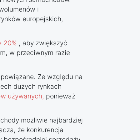
 wolumenów i
ynków europejskich,
ie 20%
, aby zwiększyć
em, w przeciwnym razie
 powiązane. Ze względu na
rech dużych rynkach
ów używanych,
ponieważ
chody możliwie najbardziej
acza, że konkurencja
w bezpośredniej sprzedaży