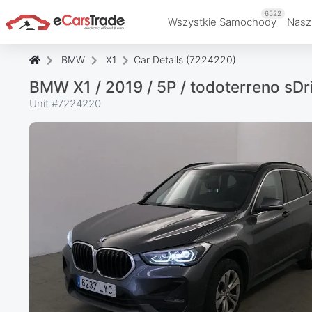
6522
Wszystkie Samochody
Nasz
BMW
X1
Car Details (7224220)
BMW X1 / 2019 / 5P / todoterreno sD
Unit #
7224220