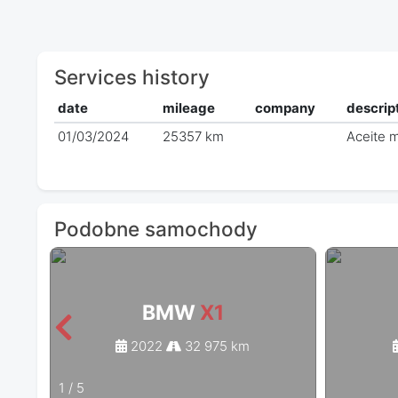
Services history
date
mileage
company
descrip
01/03/2024
25357 km
Aceite m
Podobne samochody
BMW
X1
2022
32 975 km
1
/
5