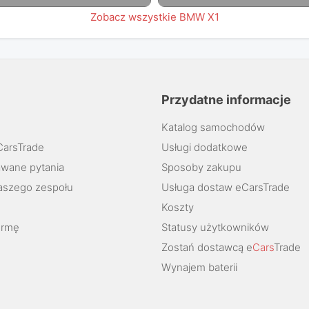
Zobacz wszystkie BMW X1
Przydatne informacje
Katalog samochodów
CarsTrade
Usługi dodatkowe
wane pytania
Sposoby zakupu
aszego zespołu
Usługa dostaw eCarsTrade
Koszty
ormę
Statusy użytkowników
Zostań dostawcą e
Cars
Trade
Wynajem baterii