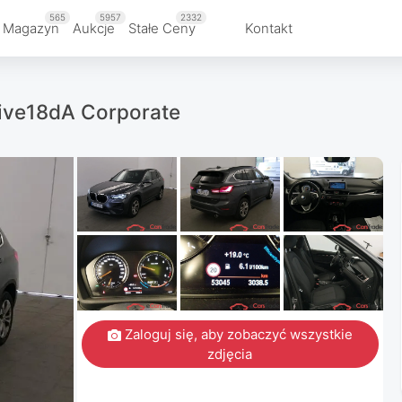
565
5957
2332
 Magazyn
Aukcje
Stałe Ceny
Kontakt
rive18dA Corporate
Zaloguj się, aby zobaczyć wszystkie
zdjęcia