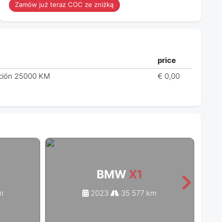
Zamów już teraz COC ze zniżką
price
ección 25000 KM
€ 0,00
BMW
X1
m
2023
35 577 km