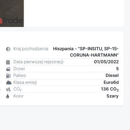
1
Kraj pochodzenia
Hiszpania - "SP-INSITU, SP-15-
CORUNA-HARTMANN"
a
Data pierwszej rejestracji
01/05/2022
8
Drzwi
5
y
Paliwo
Diesel
C
Klasa emisji
Euro6d
W
CO₂
136 CO
5
2
Kolor
Szary
0