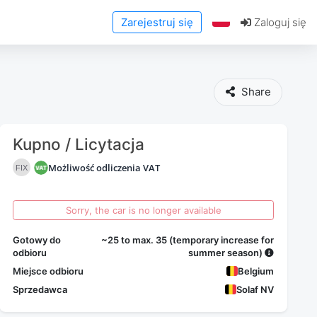
Zarejestruj się
Zaloguj się
Share
Kupno / Licytacja
Możliwość odliczenia VAT
FIX
Sorry, the car is no longer available
Gotowy do
~25 to max. 35 (temporary increase for
odbioru
summer season)
Miejsce odbioru
Belgium
Sprzedawca
Solaf NV