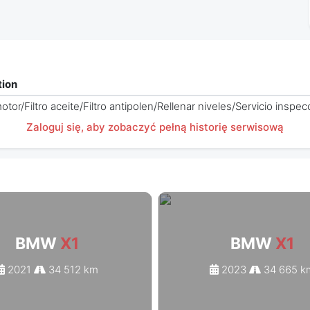
tion
otor/Filtro aceite/Filtro antipolen/Rellenar niveles/Servicio insp
Zaloguj się, aby zobaczyć pełną historię serwisową
BMW
X1
BMW
X1
2021
34 512 km
2023
34 665 k