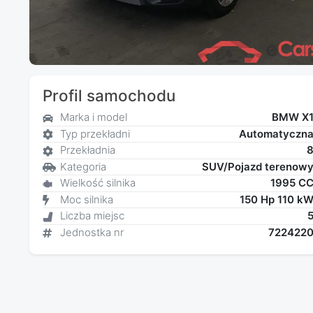
Profil samochodu
Marka i model
BMW X
Typ przekładni
Automatyczn
Przekładnia
Kategoria
SUV/Pojazd terenow
Wielkość silnika
1995 C
Moc silnika
150 Hp 110 k
Liczba miejsc
Jednostka nr
722422