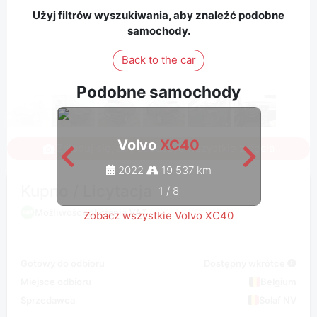
Użyj filtrów wyszukiwania, aby znaleźć podobne
samochody.
Back to the car
Podobne samochody
Volvo
XC40
Zaloguj się, aby zobaczyć wszystkie zdjęcia
2022
19 537 km
Kupno / Licytacja
1
/
8
Możliwość odliczenia VAT
Zobacz wszystkie Volvo XC40
Gotowy do odbioru
Dostępny wkrótce
Miejsce odbioru
Belgium
Sprzedawca
Solaf NV