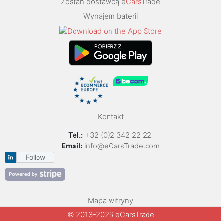
Zostań dostawcą e
Cars
Trade
Wynajem baterii
Kontakt
Tel.:
+32 (0)2 342 22 22
Email:
info@eCarsTrade.com
Follow
Mapa witryny
© 2013-2026 eCarsTrade