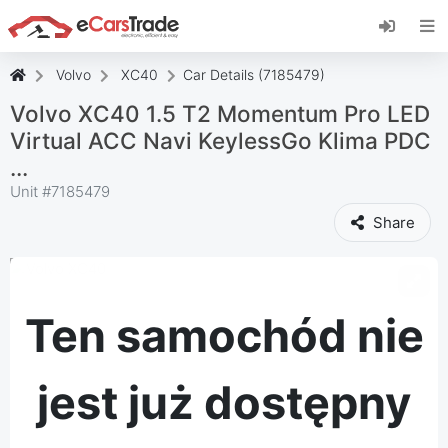
Zainstaluj aplikację internetową eCarsTrade,
dodaj ją do ekranu głównego i otrzymuj
natychmiastowe aktualizacje.
Volvo
XC40
Car Details (7185479)
zainstalować
Anulować
Volvo XC40 1.5 T2 Momentum Pro LED
Virtual ACC Navi KeylessGo Klima PDC
...
Unit #
7185479
Share
Ten samochód nie
jest już dostępny