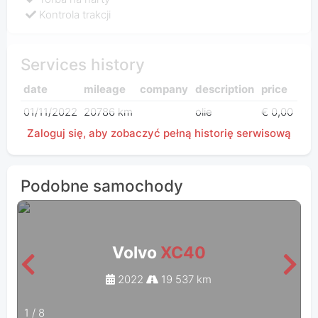
Kontrola trakcji
Services history
date
mileage
company
description
price
01/11/2022
20786 km
olie
€ 0,00
Zaloguj się, aby zobaczyć pełną historię serwisową
Podobne samochody
Volvo
XC40
2022
19 537 km
1
/
8