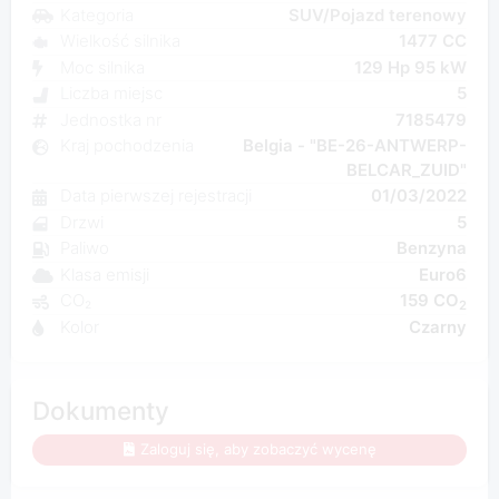
Kategoria
SUV/Pojazd terenowy
Wielkość silnika
1477 CC
Moc silnika
129 Hp 95 kW
Liczba miejsc
5
Jednostka nr
7185479
Kraj pochodzenia
Belgia - "BE-26-ANTWERP-
BELCAR_ZUID"
Data pierwszej rejestracji
01/03/2022
Drzwi
5
Paliwo
Benzyna
Klasa emisji
Euro6
CO₂
159 CO
2
Kolor
Czarny
Dokumenty
Zaloguj się, aby zobaczyć wycenę