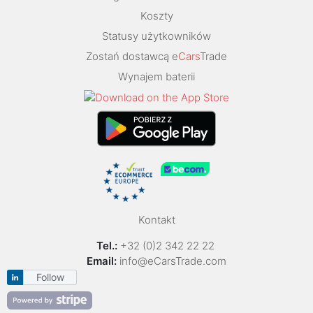
Koszty
Statusy użytkowników
Zostań dostawcą e
Cars
Trade
Wynajem baterii
Kontakt
Tel.:
+32 (0)2 342 22 22
Email:
info@eCarsTrade.com
Follow