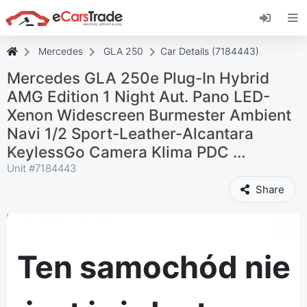
Zainstaluj aplikację internetową eCarsTrade,
dodaj ją do ekranu głównego i otrzymuj
natychmiastowe aktualizacje.
Mercedes
GLA 250
Car Details (7184443)
zainstalować
Anulować
Mercedes GLA 250e Plug-In Hybrid
AMG Edition 1 Night Aut. Pano LED-
Xenon Widescreen Burmester Ambient
Navi 1/2 Sport-Leather-Alcantara
KeylessGo Camera Klima PDC ...
Unit #
7184443
Share
Ten samochód nie