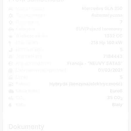
Marka i model
Mercedes GLA 250
Typ przekładni
Automatyczna
Przekładnia
7
Kategoria
SUV/Pojazd terenowy
Wielkość silnika
1332 CC
Moc silnika
218 Hp 160 kW
Liczba miejsc
5
Jednostka nr
7184443
Kraj pochodzenia
Francja - "NEUVY SATAS"
Data pierwszej rejestracji
01/03/2021
Drzwi
5
Paliwo
Hybryda (benzyna/elektryczność)
Klasa emisji
Euro6
CO₂
35 CO
2
Kolor
Biały
Dokumenty