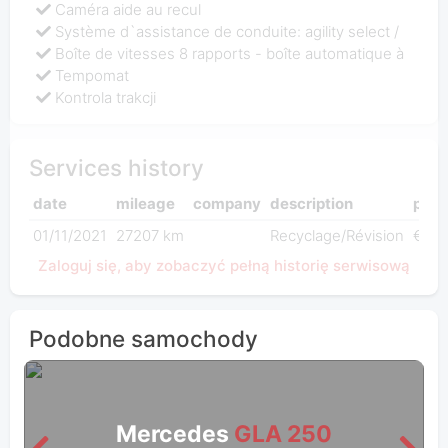
Caméra aide au recul
Système d`assistance de conduite: agility select /
Boîte de vitesses 8 rapports - boîte automatique à
Tempomat
Kontrola trakcji
Services history
date
mileage
company
description
pric
01/11/2021
27207 km
Recyclage/Révision
€ 0,
Zaloguj się, aby zobaczyć pełną historię serwisową
Podobne samochody
Mercedes
GLA 250