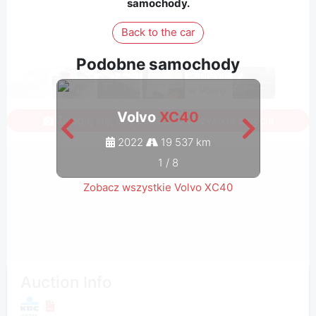
samochody.
Back to the car
Podobne samochody
Volvo
XC40
Zaloguj się, aby zobaczyć wszystkie zdjęcia
2022
19 537 km
1
/
8
Zobacz wszystkie Volvo XC40
Auction Info