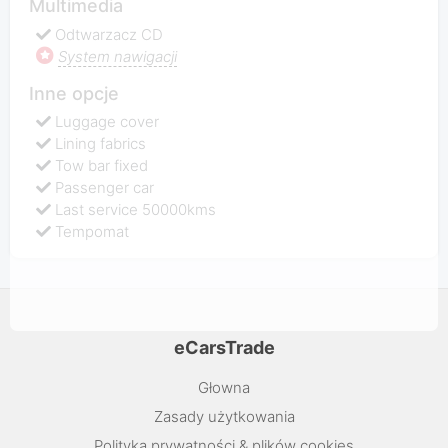
Multimedia
Odtwarzacz CD
System nawigacji
Inne opcje
Luggage cover
Lining fabrics
Tow bar fixed
Passenger car
Last service 50000kms
Tempomat
eCarsTrade
Głowna
Zasady użytkowania
Polityka prywatności & plików cookies