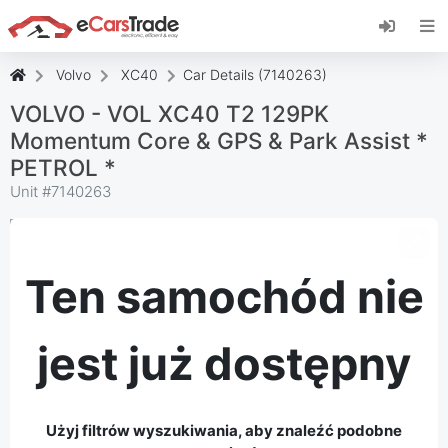
Zainstaluj aplikację internetową eCarsTrade,
dodaj ją do ekranu głównego i otrzymuj
natychmiastowe aktualizacje.
Volvo
XC40
Car Details (7140263)
zainstalować
Anulować
VOLVO - VOL XC40 T2 129PK
Momentum Core & GPS & Park Assist *
PETROL *
Unit #
7140263
Ten samochód nie
jest już dostępny
Użyj filtrów wyszukiwania, aby znaleźć podobne