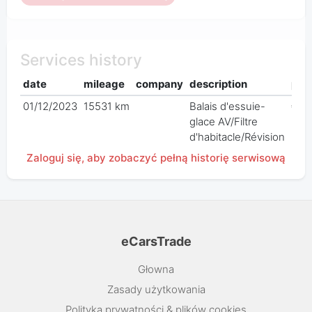
Services history
date
mileage
company
description
pric
01/12/2023
15531 km
Balais d'essuie-
€ 0
glace AV/Filtre
d'habitacle/Révision
Zaloguj się, aby zobaczyć pełną historię serwisową
eCarsTrade
Głowna
Zasady użytkowania
Polityka prywatności & plików cookies