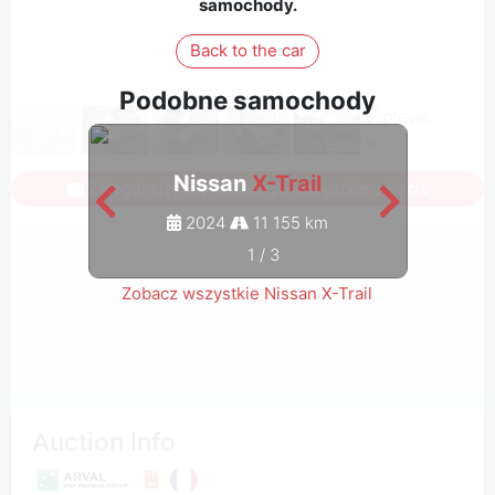
samochody.
Back to the car
Podobne samochody
Nissan
X-Trail
Zaloguj się, aby zobaczyć wszystkie zdjęcia
2024
11 155 km
1
/
3
Zobacz wszystkie Nissan X-Trail
Auction Info