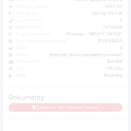
Wielkość silnika
1497 CC
Moc silnika
158 Hp 116 kW
Liczba miejsc
5
Jednostka nr
7070440
Kraj pochodzenia
Francja - "NEUVY SATAS"
Data pierwszej rejestracji
01/01/2023
Drzwi
5
Paliwo
Hybryda (benzyna/elektryczność)
Klasa emisji
Euro6d
CO₂
135 CO
2
Kolor
Brązowy
Dokumenty
Zaloguj się, aby zobaczyć wycenę