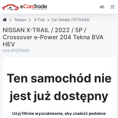
Zainstaluj aplikację internetową eCarsTrade,
dodaj ją do ekranu głównego i otrzymuj
natychmiastowe aktualizacje.
Nissan
X-Trail
Car Details (7070440)
zainstalować
Anulować
NISSAN X-TRAIL / 2022 / 5P /
Crossover e-Power 204 Tekna BVA
HEV
Unit #
7070440
Ten samochód nie
jest już dostępny
Użyj filtrów wyszukiwania, aby znaleźć podobne