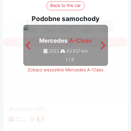
Back to the car
Podobne samochody
Mercedes
A-Class
M
Zaloguj się, aby zobaczyć wszystkie zdjęcia
2022
43 937 km
1
/
8
Zobacz wszystkie Mercedes A-Class
Auction Info