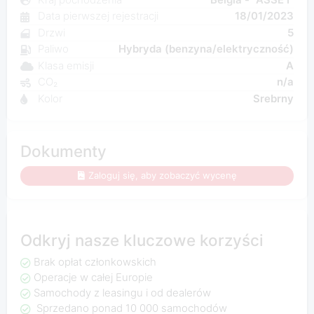
Data pierwszej rejestracji
18/01/2023
Drzwi
5
Paliwo
Hybryda (benzyna/elektryczność)
Klasa emisji
A
CO₂
n/a
Kolor
Srebrny
Dokumenty
Zaloguj się, aby zobaczyć wycenę
Odkryj nasze kluczowe korzyści
Brak opłat członkowskich
Operacje w całej Europie
Samochody z leasingu i od dealerów
Sprzedano ponad 10 000 samochodów