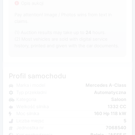
Opis aukcji
Pay attention! Image / Photos wins from text in
claims.
(1) Auction results may take up to
24
hours.
(2) Most vehicles are sold with digital service
history, printed and given with the car documents.
Profil samochodu
Marka i model
Mercedes A-Class
Typ przekładni
Automatyczna
Kategoria
Saloon
Wielkość silnika
1332 CC
Moc silnika
160 Hp 118 kW
Liczba miejsc
5
Jednostka nr
7068540
Kraj pochodzenia
Belgia - "ASSE I"