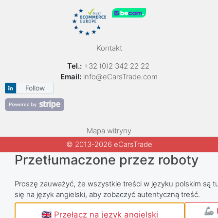
Kontakt
Tel.:
+32 (0)2 342 22 22
Email:
info@eCarsTrade.com
Follow
Mapa witryny
© 2013-2026 eCarsTrade
Przetłumaczone przez roboty
Proszę zauważyć, że wszystkie treści w języku polskim są tu
się na język angielski, aby zobaczyć autentyczną treść.
🦾 
🇬🇧 Przełącz na język angielski