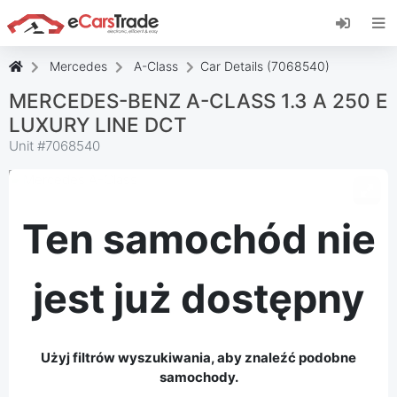
Zainstaluj aplikację internetową eCarsTrade,
dodaj ją do ekranu głównego i otrzymuj
natychmiastowe aktualizacje.
Mercedes
A-Class
Car Details (7068540)
zainstalować
Anulować
MERCEDES-BENZ A-CLASS 1.3 A 250 E
LUXURY LINE DCT
Unit #
7068540
Ten samochód nie
jest już dostępny
Użyj filtrów wyszukiwania, aby znaleźć podobne
samochody.