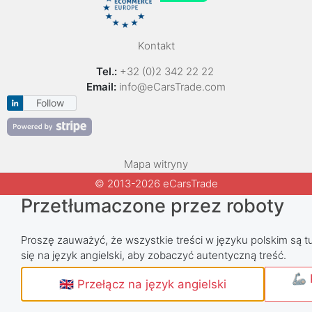
Kontakt
Tel.:
+32 (0)2 342 22 22
Email:
info@eCarsTrade.com
Follow
Mapa witryny
© 2013-2026 eCarsTrade
Przetłumaczone przez roboty
Proszę zauważyć, że wszystkie treści w języku polskim są tu
się na język angielski, aby zobaczyć autentyczną treść.
🦾 
🇬🇧 Przełącz na język angielski