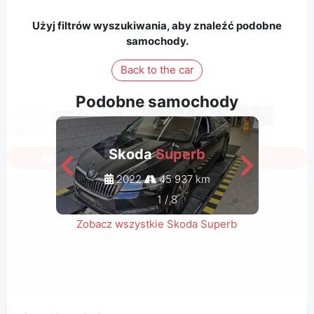
Użyj filtrów wyszukiwania, aby znaleźć podobne
samochody.
Back to the car
Podobne samochody
Skoda
Superb
Zaloguj się, aby zobaczyć wszystkie zdjęcia
2022
45 937 km
1
/
8
Zobacz wszystkie Skoda Superb