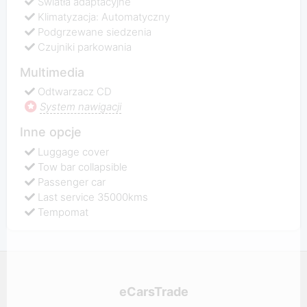
Światła adaptacyjne
Klimatyzacja: Automatyczny
Podgrzewane siedzenia
Czujniki parkowania
Multimedia
Odtwarzacz CD
System nawigacji
Inne opcje
Luggage cover
Tow bar collapsible
Passenger car
Last service 35000kms
Tempomat
eCarsTrade