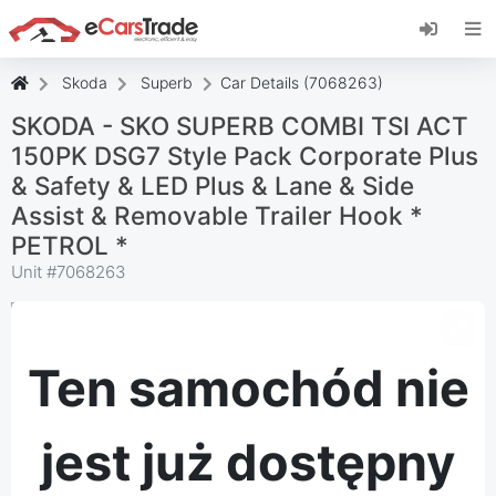
Zainstaluj aplikację internetową eCarsTrade,
dodaj ją do ekranu głównego i otrzymuj
natychmiastowe aktualizacje.
Skoda
Superb
Car Details (7068263)
zainstalować
Anulować
SKODA - SKO SUPERB COMBI TSI ACT
150PK DSG7 Style Pack Corporate Plus
& Safety & LED Plus & Lane & Side
Assist & Removable Trailer Hook *
PETROL *
Unit #
7068263
Ten samochód nie
jest już dostępny