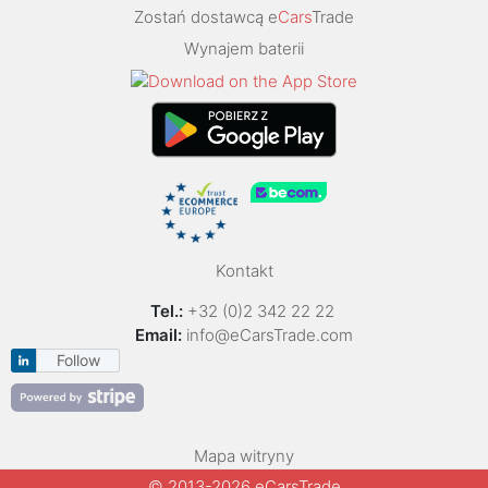
Zostań dostawcą e
Cars
Trade
Wynajem baterii
Kontakt
Tel.:
+32 (0)2 342 22 22
Email:
info@eCarsTrade.com
Follow
Mapa witryny
© 2013-2026 eCarsTrade