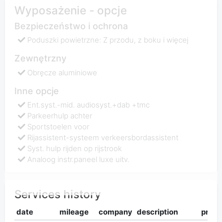
Wyposażenie - opcje
Bezpieczeństwo i ochrona
Poduszki powietrzne: Z przodu, z boku i więcej
Zewnętrzny
Obręcze aluminiowe
Inne opcje
Ent.syst.-mid. audiosyst.+dab +tmc
Parkeerhulp achter
Sportstoelen voor
Rijassistent-systeem verkeersbordassistent
Syst. hulp rijden op rijstrook
Analoog instr.paneel luxe uitv.
Services history
date
mileage
company
description
price