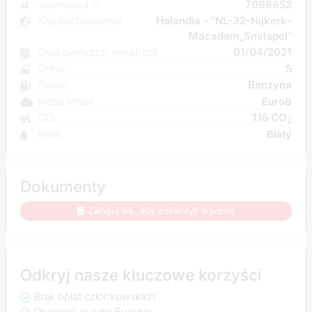
Jednostka nr
7066652
Kraj pochodzenia
Holandia - "NL-32-Nijkerk-
Macadam_Smitspol"
Data pierwszej rejestracji
01/04/2021
Drzwi
5
Paliwo
Benzyna
Klasa emisji
Euro6
CO₂
115 CO
2
Kolor
Biały
Dokumenty
Zaloguj się, aby zobaczyć wycenę
Odkryj nasze kluczowe korzyści
Brak opłat członkowskich
Operacje w całej Europie