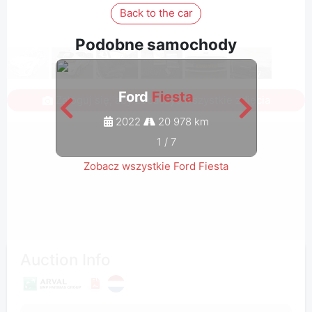
Back to the car
Podobne samochody
Ford
Fiesta
Zaloguj się, aby zobaczyć wszystkie zdjęcia
2022
20 978 km
1
/
7
Zobacz wszystkie Ford Fiesta
Auction Info