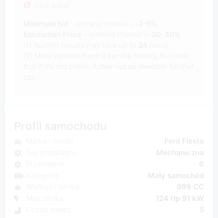
Opis aukcji
Minimum bid
- winning chance +-
2-5%
Estimation Price
- winning chance +-
20-30%
(1) Auction results may take up to
24
hours.
(2) Most vehicles have a service history, but note
that if it's not online, it may not be available for that
car.
Profil samochodu
Marka i model
Ford Fiesta
Typ przekładni
Mechaniczna
Przekładnia
6
Kategoria
Mały samochód
Wielkość silnika
999 CC
Moc silnika
124 Hp 91 kW
Liczba miejsc
5