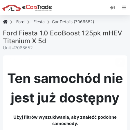
Zainstaluj aplikację internetową eCarsTrade,
dodaj ją do ekranu głównego i otrzymuj
natychmiastowe aktualizacje.
Ford
Fiesta
Car Details (7066652)
zainstalować
Anulować
Ford Fiesta 1.0 EcoBoost 125pk mHEV
Titanium X 5d
Unit #
7066652
Ten samochód nie
jest już dostępny
Użyj filtrów wyszukiwania, aby znaleźć podobne
samochody.