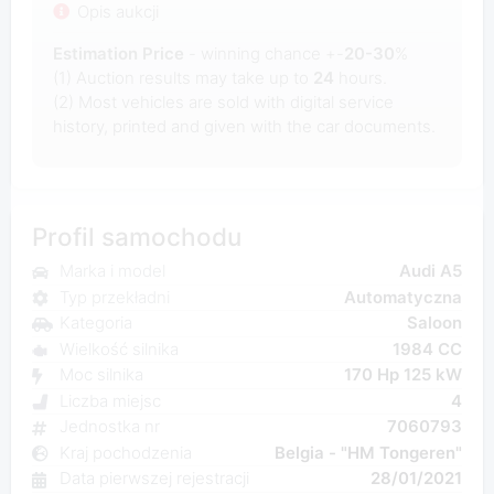
Opis aukcji
Estimation Price
- winning chance +-
20-30
%
(1) Auction results may take up to
24
hours.
(2) Most
vehicles are sold with digital service
history, printed and given with the car documents.
Profil samochodu
Marka i model
Audi A5
Typ przekładni
Automatyczna
Kategoria
Saloon
Wielkość silnika
1984 CC
Moc silnika
170 Hp 125 kW
Liczba miejsc
4
Jednostka nr
7060793
Kraj pochodzenia
Belgia - "HM Tongeren"
Data pierwszej rejestracji
28/01/2021