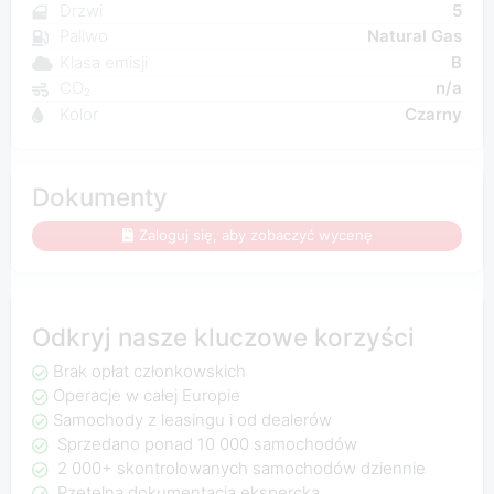
Drzwi
5
Paliwo
Natural Gas
Klasa emisji
B
CO₂
n/a
Kolor
Czarny
Dokumenty
Zaloguj się, aby zobaczyć wycenę
Odkryj nasze kluczowe korzyści
Brak opłat członkowskich
Operacje w całej Europie
Samochody z leasingu i od dealerów
Sprzedano ponad 10 000 samochodów
2 000+ skontrolowanych samochodów dziennie
Rzetelna dokumentacja ekspercka