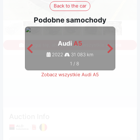
Back to the car
Podobne samochody
Audi
A5
Zaloguj się, aby zobaczyć wszystkie zdjęcia
2022
31 083 km
1
/
8
Zobacz wszystkie Audi A5
Auction Info