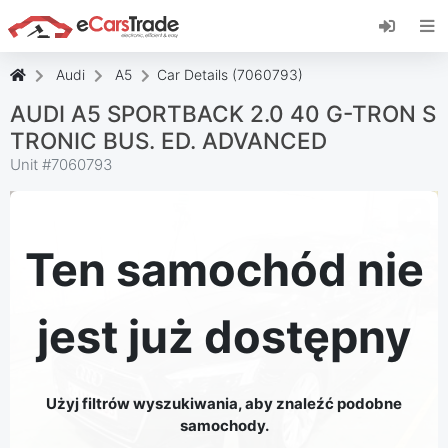
Zainstaluj aplikację internetową eCarsTrade,
dodaj ją do ekranu głównego i otrzymuj
natychmiastowe aktualizacje.
Audi
A5
Car Details (7060793)
zainstalować
Anulować
AUDI A5 SPORTBACK 2.0 40 G-TRON S
TRONIC BUS. ED. ADVANCED
Unit #
7060793
Ten samochód nie
jest już dostępny
Użyj filtrów wyszukiwania, aby znaleźć podobne
samochody.