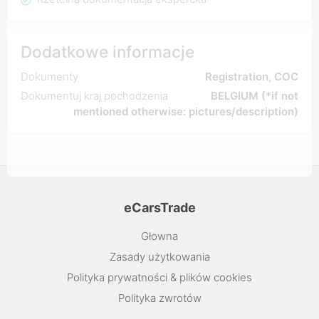
Dodatkowe informacje
Dokumenty
Registration, COC
Dokumentuj kraj pochodzenia
BELGIUM (*if not
mentioned otherwise: pictures/description)
eCarsTrade
Głowna
Zasady użytkowania
Polityka prywatności & plików cookies
Polityka zwrotów