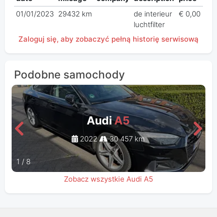
01/01/2023
29432 km
de interieur
€ 0,00
luchtfilter
Zaloguj się, aby zobaczyć pełną historię serwisową
Podobne samochody
Audi
A5
2022
30 457 km
1
/
8
Zobacz wszystkie Audi A5