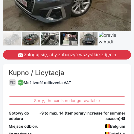
Zaloguj się, aby zobaczyć wszystkie zdjęcia
Kupno / Licytacja
Możliwość odliczenia VAT
FIX
Sorry, the car is no longer available
Gotowy do
~9 to max. 14 (temporary increase for summer
odbioru
season)
Miejsce odbioru
Belgium