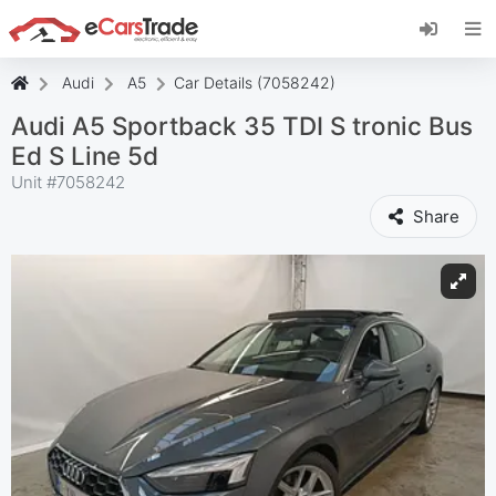
Zainstaluj aplikację internetową eCarsTrade,
dodaj ją do ekranu głównego i otrzymuj
natychmiastowe aktualizacje.
Audi
A5
Car Details (7058242)
zainstalować
Anulować
Audi A5 Sportback 35 TDI S tronic Bus
Ed S Line 5d
Unit #
7058242
Share