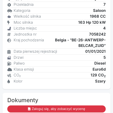
Przekładnia
7
Kategoria
Saloon
Wielkość silnika
1968 CC
Moc silnika
163 Hp 120 kW
Liczba miejsc
4
Jednostka nr
7058242
Kraj pochodzenia
Belgia - "BE-26-ANTWERP-
BELCAR_ZUID"
Data pierwszej rejestracji
01/01/2021
Drzwi
5
Paliwo
Diesel
Klasa emisji
Euro6d
CO₂
129 CO
2
Kolor
Szary
Dokumenty
Zaloguj się, aby zobaczyć wycenę