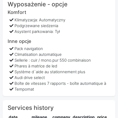
Wyposażenie - opcje
Komfort
Klimatyzacja: Automatyczny
Podgrzewane siedzenia
Asystent parkowania: Tył
Inne opcje
Pack navigation
Climatisation automatique
Sellerie : cuir / mono.pur 550 combinaison
Phares à matrice de led
Système d`aide au stationnement plus
Audi drive select
Boîte de vitesses 7 rapports - boîte automatique à
Tempomat
Services history
date
mileage
company
description
price