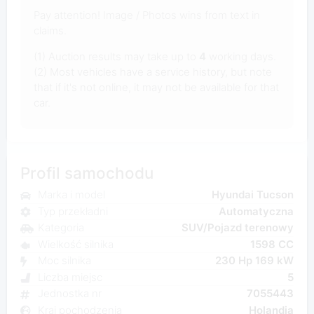
Pay attention! Image / Photos wins from text in
claims.
(1) Auction results may take up to
4
working days.
(2) Most vehicles have a service history, but note
that if it's not online, it may not be available for that
car.
Profil samochodu
Marka i model
Hyundai Tucson
Typ przekładni
Automatyczna
Kategoria
SUV/Pojazd terenowy
Wielkość silnika
1598 CC
Moc silnika
230 Hp 169 kW
Liczba miejsc
5
Jednostka nr
7055443
Kraj pochodzenia
Holandia