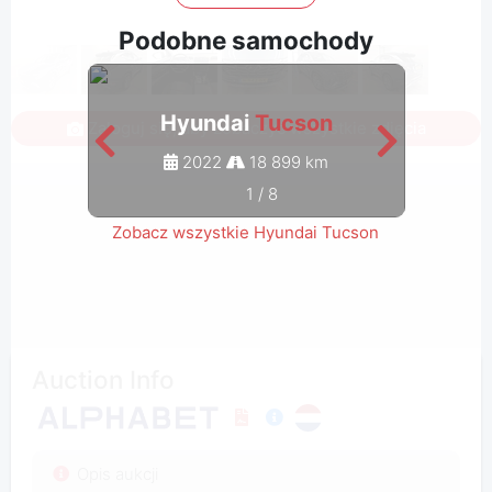
Podobne samochody
Hyundai
Tucson
Zaloguj się, aby zobaczyć wszystkie zdjęcia
2022
18 899 km
1
/
8
Zobacz wszystkie Hyundai Tucson
Auction Info
Opis aukcji