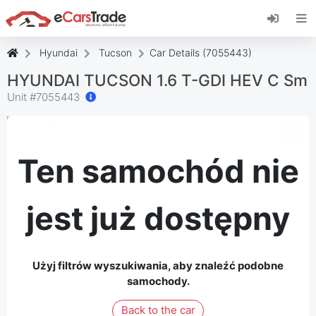
Zainstaluj aplikację internetową eCarsTrade,
dodaj ją do ekranu głównego i otrzymuj
natychmiastowe aktualizacje.
Hyundai
Tucson
Car Details (7055443)
zainstalować
Anulować
HYUNDAI TUCSON 1.6 T-GDI HEV C Sm
Unit #
7055443
Ten samochód nie
jest już dostępny
Użyj filtrów wyszukiwania, aby znaleźć podobne
samochody.
Back to the car