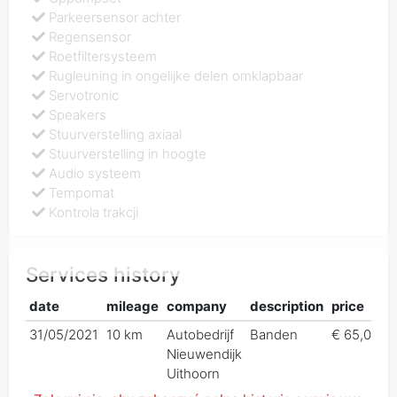
Parkeersensor achter
Regensensor
Roetfiltersysteem
Rugleuning in ongelijke delen omklapbaar
Servotronic
Speakers
Stuurverstelling axiaal
Stuurverstelling in hoogte
Audio systeem
Tempomat
Kontrola trakcji
Services history
date
mileage
company
description
price
31/05/2021
10 km
Autobedrijf
Banden
€ 65,00
Nieuwendijk
Uithoorn