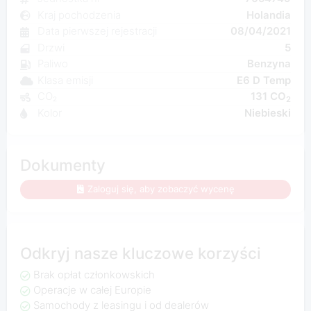
Kraj pochodzenia
Holandia
Data pierwszej rejestracji
08/04/2021
Drzwi
5
Paliwo
Benzyna
Klasa emisji
E6 D Temp
CO₂
131 CO
2
Kolor
Niebieski
Dokumenty
Zaloguj się, aby zobaczyć wycenę
Odkryj nasze kluczowe korzyści
Brak opłat członkowskich
Operacje w całej Europie
Samochody z leasingu i od dealerów