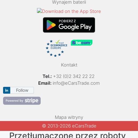
Wynajem baterii
Kontakt
Tel.:
+32 (0)2 342 22 22
Email:
info@eCarsTrade.com
Follow
Mapa witryny
© 2013-2026 eCarsTrade
Przetłumaczone przez roboty