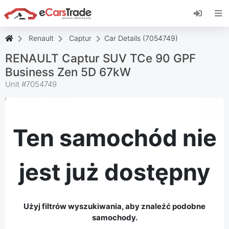
Zainstaluj aplikację internetową eCarsTrade,
dodaj ją do ekranu głównego i otrzymuj
natychmiastowe aktualizacje.
Renault
Captur
Car Details (7054749)
zainstalować
Anulować
RENAULT Captur SUV TCe 90 GPF
Business Zen 5D 67kW
Unit #
7054749
Ten samochód nie
jest już dostępny
Użyj filtrów wyszukiwania, aby znaleźć podobne
samochody.