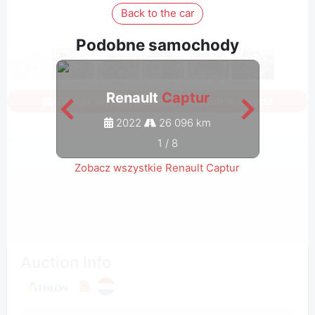
Back to the car
Podobne samochody
Renault
Captur
Zaloguj się, aby zobaczyć wszystkie zdjęcia
2022
26 096 km
1
/
8
Zobacz wszystkie Renault Captur
Auction Info