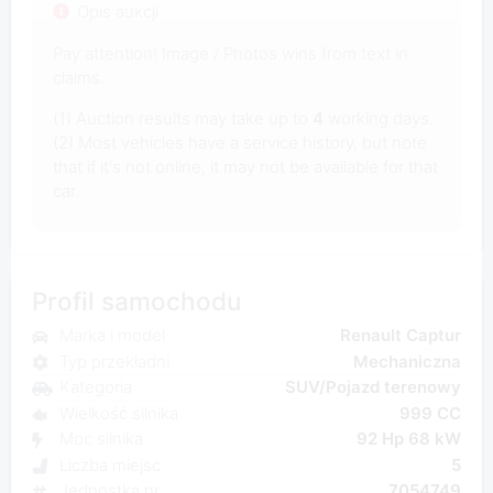
Opis aukcji
Pay attention! Image / Photos wins from text in
claims.
(1) Auction results may take up to
4
working days.
(2) Most vehicles have a service history, but note
that if it's not online, it may not be available for that
car.
Profil samochodu
Marka i model
Renault Captur
Typ przekładni
Mechaniczna
Kategoria
SUV/Pojazd terenowy
Wielkość silnika
999 CC
Moc silnika
92 Hp 68 kW
Liczba miejsc
5
Jednostka nr
7054749