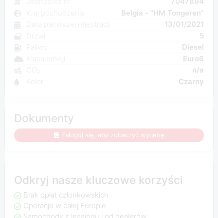
Jednostka nr
7047894
Kraj pochodzenia
Belgia - "HM Tongeren"
Data pierwszej rejestracji
13/01/2021
Drzwi
5
Paliwo
Diesel
Klasa emisji
Euro6
CO₂
n/a
Kolor
Czarny
Dokumenty
Zaloguj się, aby zobaczyć wycenę
Odkryj nasze kluczowe korzyści
Brak opłat członkowskich
Operacje w całej Europie
Samochody z leasingu i od dealerów