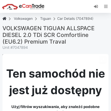
Zainstaluj aplikację internetową eCarsTrade,
dodaj ją do ekranu głównego i otrzymuj
natychmiastowe aktualizacje.
Volkswagen
Tiguan
Car Details (7047894)
zainstalować
Anulować
VOLKSWAGEN TIGUAN ALLSPACE
DIESEL 2.0 TDi SCR Comfortline
(EU6.2) Premium Traval
Unit #
7047894
Ten samochód nie
jest już dostępny
Użyj filtrów wyszukiwania, aby znaleźć podobne