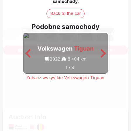
samochody.
Back to the car
Podobne samochody
Volkswagen
Tiguan
V
Zaloguj się, aby zobaczyć wszystkie zdjęcia
2022
8 404 km
1
/
8
Zobacz wszystkie Volkswagen Tiguan
Auction Info