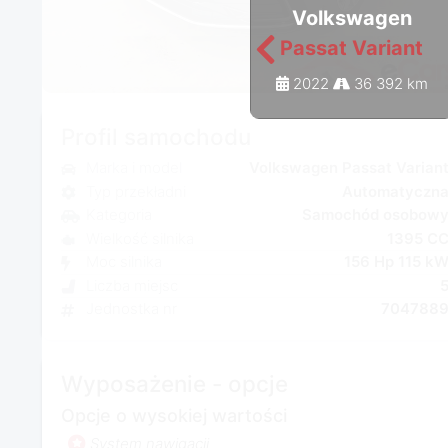
Volkswagen
Passat Variant
2022
36 392 km
Profil samochodu
Marka i model
Volkswagen Passat Varian
Typ przekładni
Automatyczn
Kategoria
Samochód osobow
Wielkość silnika
1395 C
Moc silnika
156 Hp 115 k
Liczba miejsc
Jednostka nr
704788
Wyposażenie - opcje
Opcje o wysokiej wartości
System nawigacji