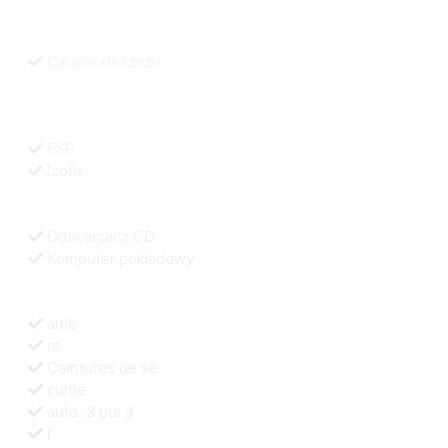
Czujnik deszczu
ESP
Izofix
Odtwarzacz CD
Komputer pokładowy
arriè
re
Ceintures de sé
curité
auto. 3 pts à
l'