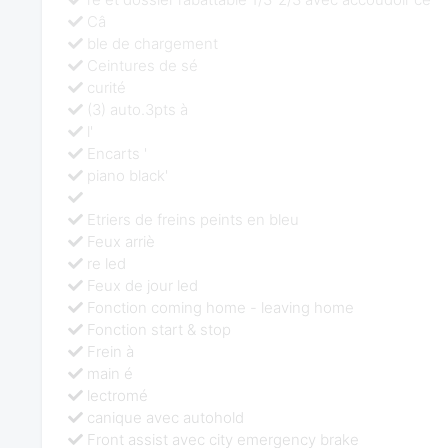
Câ
ble de chargement
Ceintures de sé
curité
(3) auto.3pts à
l'
Encarts '
piano black'
Etriers de freins peints en bleu
Feux arriè
re led
Feux de jour led
Fonction coming home - leaving home
Fonction start & stop
Frein à
main é
lectromé
canique avec autohold
Front assist avec city emergency brake