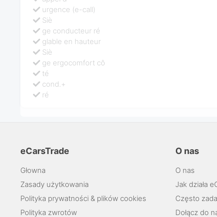
urgence (e-call)
Siè
ge conducteur ré
glable en hauteur
Siè
ge ergocomfort cô
té
cond.+
ré
eCarsTrade
O nas
Głowna
O nas
Zasady użytkowania
Jak działa e
Polityka prywatności & plików cookies
Często zada
Polityka zwrotów
Dołącz do n