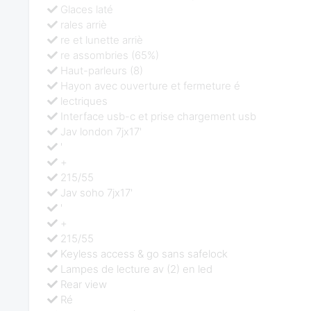
Glaces laté
rales arriè
re et lunette arriè
re assombries (65%)
Haut-parleurs (8)
Hayon avec ouverture et fermeture é
lectriques
Interface usb-c et prise chargement usb
Jav london 7jx17'
'
+
215/55
Jav soho 7jx17'
'
+
215/55
Keyless access & go sans safelock
Lampes de lecture av (2) en led
Rear view
Ré