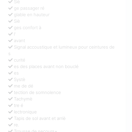
Siè
ge passager ré
glable en hauteur
Siè
ges confort à
l'
avant
Signal accoustique et lumineux pour ceintures de
s
curité
es des places avant non bouclé
es
Systè
me de dé
tection de somnolence
Tachymè
tre é
lectronique
Tapis de sol avant et arriè
re.
Trousse de secours+