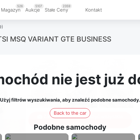
526
5107
2359
 Magazyn
Aukcje
Stałe Ceny
Kontakt
9)
TSI MSQ VARIANT GTE BUSINESS
ochód nie jest już 
Użyj filtrów wyszukiwania, aby znaleźć podobne samochody.
Back to the car
Zaloguj się, aby zobaczyć wszystkie
zdjęcia
Podobne samochody