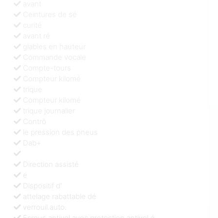
avant
Ceintures de sé
curité
avant ré
glables en hauteur
Commande vocale
Compte-tours
Compteur kilomé
trique
Compteur kilomé
trique journalier
Contrô
le pression des pneus
Dab+
Direction assisté
e
Dispositif d'
attelage rabattable dé
verrouil.auto.
Ecrous antivol avec protection antivol é