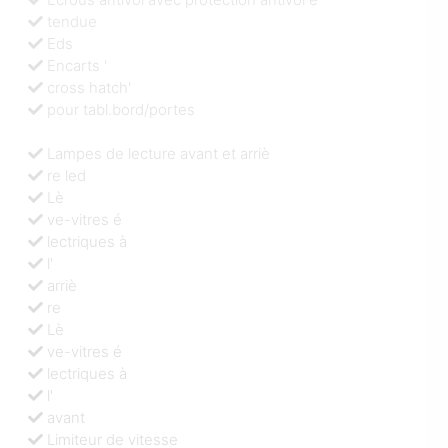
tendue
Eds
Encarts '
cross hatch'
pour tabl.bord/portes
Lampes de lecture avant et arriè
re led
Lè
ve-vitres é
lectriques à
l'
arriè
re
Lè
ve-vitres é
lectriques à
l'
avant
Limiteur de vitesse