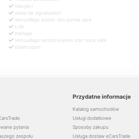
triangle+
veste de signalisation
Verrouillage autom. des portes aprè
s dé
marrage
Verrouillage central keyless start sans safe
Volant sport
Przydatne informacje
Katalog samochodów
CarsTrade
Usługi dodatkowe
wane pytania
Sposoby zakupu
aszego zespołu
Usługa dostaw eCarsTrade