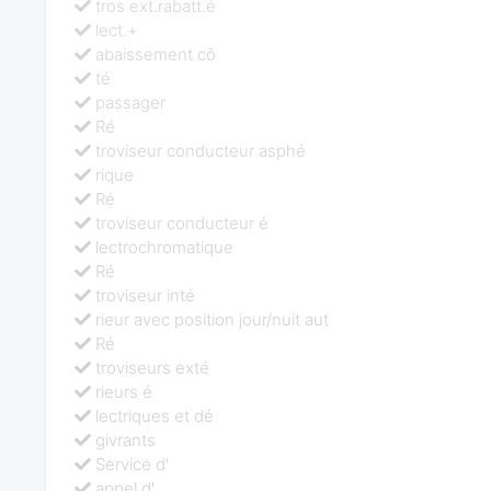
tros ext.rabatt.é
lect.+
abaissement cô
té
passager
Ré
troviseur conducteur asphé
rique
Ré
troviseur conducteur é
lectrochromatique
Ré
troviseur inté
rieur avec position jour/nuit aut
Ré
troviseurs exté
rieurs é
lectriques et dé
givrants
Service d'
appel d'