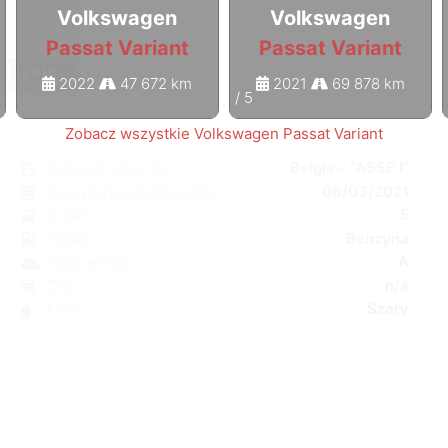
Volkswagen
Volkswagen
Passat Variant
Passat Variant
2022
47 672 km
2021
69 878 km
1
/
5
Zobacz wszystkie Volkswagen Passat Variant
t
Kraj pochodzenia
Belgia - "ASSE I"
a
Data pierwszej rejestracji
08/03/2021
y
Drzwi
5
C
Paliwo
Benzyna
W
Klasa emisji
A
5
CO₂
n/a
9
Kolor
Szary