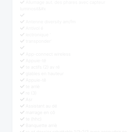
Allumage aut. des phares avec capteur
luminosit&#x
Antenne diversity am/fm
Antivol é
lectronique '
transponder'
App-connect wireless
Appuie-tê
te actifs (2) av ré
glables en hauteur
Appuie-tê
te arriè
re (3)
Asr
Assistant au dé
marrage en cô
te (hhc)
Banquette arriè
re et dossier rabattable 1/3-2/3 avec accoudoir ce