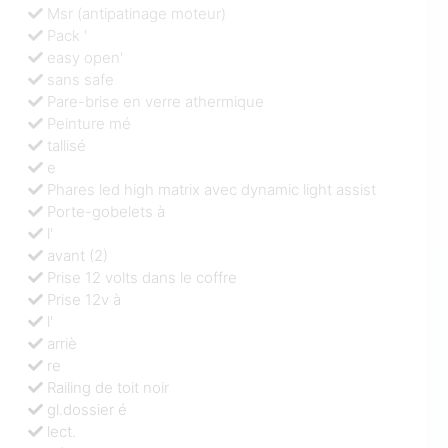
Msr (antipatinage moteur)
Pack '
easy open'
sans safe
Pare-brise en verre athermique
Peinture mé
tallisé
e
Phares led high matrix avec dynamic light assist
Porte-gobelets à
l'
avant (2)
Prise 12 volts dans le coffre
Prise 12v à
l'
arriè
re
Railing de toit noir
gl.dossier é
lect.