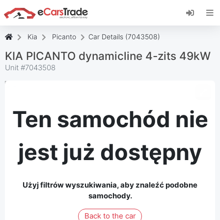
Zainstaluj aplikację internetową eCarsTrade,
dodaj ją do ekranu głównego i otrzymuj
natychmiastowe aktualizacje.
Kia
Picanto
Car Details (7043508)
zainstalować
Anulować
KIA PICANTO dynamicline 4-zits 49kW
Unit #
7043508
Ten samochód nie
jest już dostępny
Użyj filtrów wyszukiwania, aby znaleźć podobne
samochody.
Back to the car