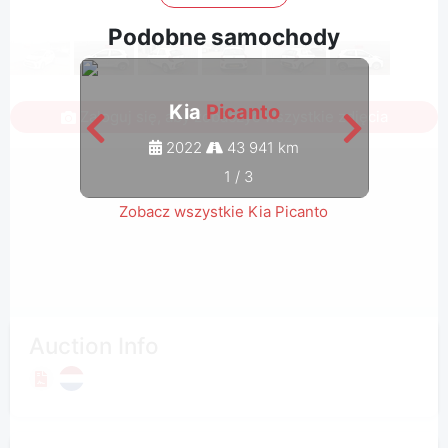
Podobne samochody
Kia
Picanto
Zaloguj się, aby zobaczyć wszystkie zdjęcia
2022
43 941 km
1
/
3
Zobacz wszystkie Kia Picanto
Auction Info