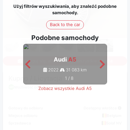
Użyj filtrów wyszukiwania, aby znaleźć podobne
samochody.
Back to the car
Podobne samochody
Audi
A5
Zaloguj się, aby zobaczyć wszystkie zdjęcia
2022
31 083 km
Kupno / Licytacja
1
/
8
Możliwość odliczenia VAT
Zobacz wszystkie Audi A5
Gotowy do odbioru
Dostępny wkrótce
Miejsce odbioru
Belgium
Sprzedawca
Solaf NV