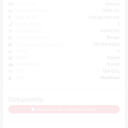
Kategoria
Saloon
Wielkość silnika
1968 CC
Moc silnika
136 Hp 100 kW
Liczba miejsc
5
Jednostka nr
6960193
Kraj pochodzenia
Belgia
Data pierwszej rejestracji
06/04/2023
Drzwi
5
Paliwo
Diesel
Klasa emisji
Euro6
CO₂
124 CO
2
Kolor
Niebieski
Dokumenty
Zaloguj się, aby zobaczyć wycenę