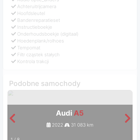
Achteruitrijcamera
Hoofdsleutel
Bandenreparatieset
Instructieboekje
Onderhoudsboekje (digitaal)
Hoedenplank/rolhoes
Tempomat
Filtr cząstek stałych
Kontrola trakcji
Podobne samochody
Audi
A5
2022
31 083 km
1
/
8