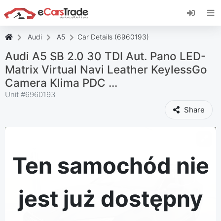
Zainstaluj aplikację internetową eCarsTrade,
dodaj ją do ekranu głównego i otrzymuj
natychmiastowe aktualizacje.
Audi
A5
Car Details (6960193)
zainstalować
Anulować
Audi A5 SB 2.0 30 TDI Aut. Pano LED-
Matrix Virtual Navi Leather KeylessGo
Camera Klima PDC ...
Unit #
6960193
Share
Ten samochód nie
jest już dostępny