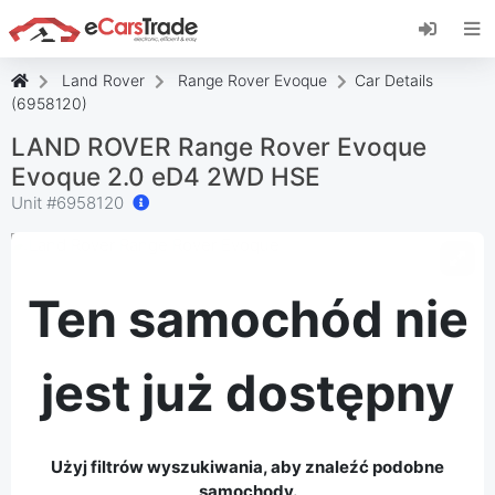
Zainstaluj aplikację internetową eCarsTrade,
dodaj ją do ekranu głównego i otrzymuj
natychmiastowe aktualizacje.
Land Rover
Range Rover Evoque
Car Details
zainstalować
Anulować
(6958120)
LAND ROVER Range Rover Evoque
Evoque 2.0 eD4 2WD HSE
Unit #
6958120
Ten samochód nie
jest już dostępny
Użyj filtrów wyszukiwania, aby znaleźć podobne
samochody.