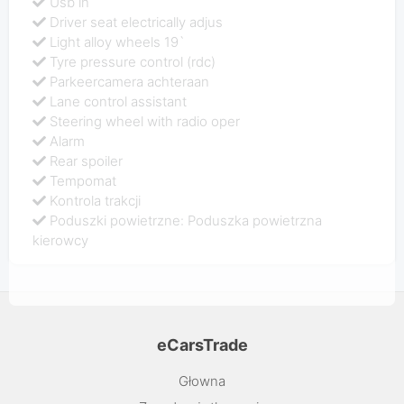
Usb in
Driver seat electrically adjus
Light alloy wheels 19`
Tyre pressure control (rdc)
Parkeercamera achteraan
Lane control assistant
Steering wheel with radio oper
Alarm
Rear spoiler
Tempomat
Kontrola trakcji
Poduszki powietrzne: Poduszka powietrzna
kierowcy
eCarsTrade
Głowna