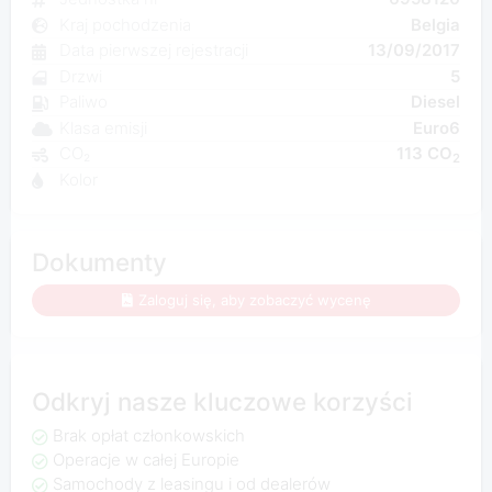
Kraj pochodzenia
Belgia
Data pierwszej rejestracji
13/09/2017
Drzwi
5
Paliwo
Diesel
Klasa emisji
Euro6
CO₂
113 CO
2
Kolor
Dokumenty
Zaloguj się, aby zobaczyć wycenę
Odkryj nasze kluczowe korzyści
Brak opłat członkowskich
Operacje w całej Europie
Samochody z leasingu i od dealerów