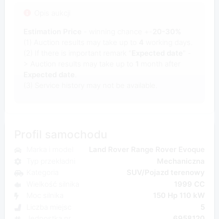
Opis aukcji
Estimation Price
- winning chance +-
20-30%
(1) Auction results may take up to
4
working days.
(2) If there is important remark "
Expected date
" -
> Auction results may take up to
1
month after
Expected date
.
(3) Service history may not be available.
Profil samochodu
Marka i model
Land Rover Range Rover Evoque
Typ przekładni
Mechaniczna
Kategoria
SUV/Pojazd terenowy
Wielkość silnika
1999 CC
Moc silnika
150 Hp 110 kW
Liczba miejsc
5
Jednostka nr
6958120