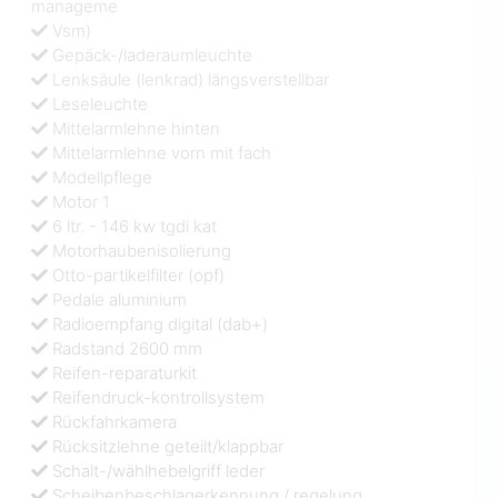
manageme
Vsm)
Gepäck-/laderaumleuchte
Lenksäule (lenkrad) längsverstellbar
Leseleuchte
Mittelarmlehne hinten
Mittelarmlehne vorn mit fach
Modellpflege
Motor 1
6 ltr. - 146 kw tgdi kat
Motorhaubenisolierung
Otto-partikelfilter (opf)
Pedale aluminium
Radioempfang digital (dab+)
Radstand 2600 mm
Reifen-reparaturkit
Reifendruck-kontrollsystem
Rückfahrkamera
Rücksitzlehne geteilt/klappbar
Schalt-/wählhebelgriff leder
Scheibenbeschlagerkennung / regelung