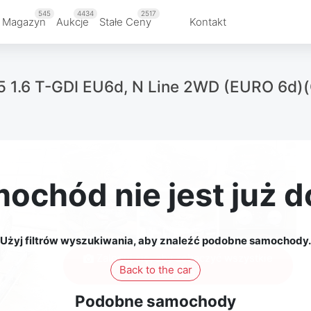
545
4434
2517
 Magazyn
Aukcje
Stałe Ceny
Kontakt
5 1.6 T-GDI EU6d, N Line 2WD (EURO 6d)(
ochód nie jest już 
Użyj filtrów wyszukiwania, aby znaleźć podobne samochody.
Zaloguj się, aby zobaczyć wszystkie
Back to the car
zdjęcia
Podobne samochody