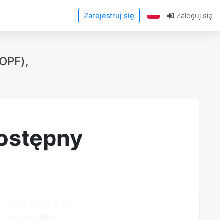
Zarejestruj się
Zaloguj się
OPF),
dostępny
Auction Info