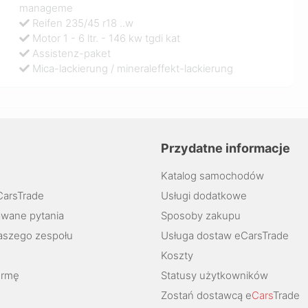
manageme
Reifen 235/45 r18 ..w
Motor 1 - 6 ltr. - 146 kw tgdi kat
Assistenz-paket
Mica-lackierung / mineraleffekt-lackierung
Przydatne informacje
Katalog samochodów
CarsTrade
Usługi dodatkowe
wane pytania
Sposoby zakupu
aszego zespołu
Usługa dostaw eCarsTrade
Koszty
ormę
Statusy użytkowników
Zostań dostawcą e
Cars
Trade