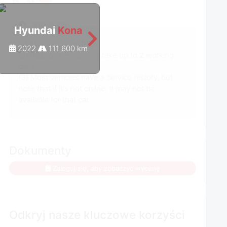
Opis aukcji
Hyundai
Kona
(1) Allocation rate
98%
2022
111 600 km
(2) Auction results may take up to
2
working
days.
(3) Most vehicles have a service history, but
note that if it's not online, it may not be
available for that car.
Dokumenty
Zaloguj się, aby zobaczyć wycenę
Odkryj nasze kluczowe korzyści