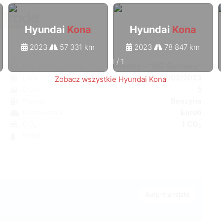
Hyundai
Kona
Hyundai
Kona
2023
57 331 km
2023
78 847 km
1
/
1
a
Kraj pochodzenia
Niemcy - "MC Germany"
a
Data pierwszej rejestracji
01/02/2023
Zobacz wszystkie Hyundai Kona
7
Drzwi
5
y
Paliwo
Benzyna
C
Klasa emisji
Euro6
W
CO₂
1 CO
2
a
Kolor
0
Auto-translate