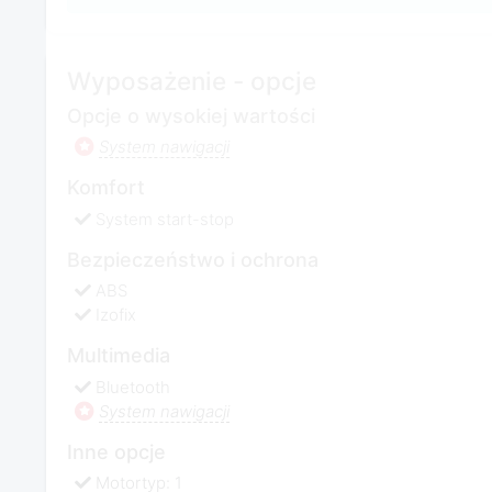
Wyposażenie - opcje
Opcje o wysokiej wartości
System nawigacji
Komfort
System start-stop
Bezpieczeństwo i ochrona
ABS
Izofix
Multimedia
Bluetooth
System nawigacji
Inne opcje
Motortyp: 1