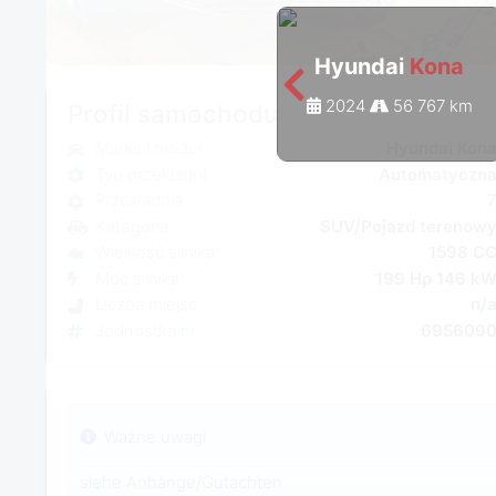
Hyundai
Kona
2024
56 767 km
Profil samochodu
Marka i model
Hyundai Kon
Typ przekładni
Automatyczn
Przekładnia
Kategoria
SUV/Pojazd terenow
Wielkość silnika
1598 C
Moc silnika
199 Hp 146 k
Liczba miejsc
n/
Jednostka nr
695609
Ważne uwagi
siehe Anhänge/Gutachten