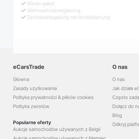
Winter-paket
Wärmeschutzverglasung
Zentralverriegelung mit fernbedienung
eCarsTrade
O nas
Głowna
O nas
Zasady użytkowania
Jak działa e
Polityka prywatności & plików cookies
Często zada
Polityka zwrotów
Dołącz do n
Blog
Popularne oferty
Odkryj platf
Aukcje samochodów używanych z Belgii
Aukcje samochodów używanych z Niemiec