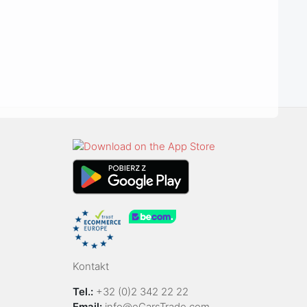
Kontakt
Tel.:
+32 (0)2 342 22 22
Email:
info@eCarsTrade.com