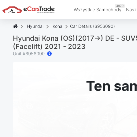
4979
Wszystkie Samochody
Nasz
Hyundai
Kona
Car Details (6956090)
Hyundai Kona (OS)(2017->) DE - SUV
(Facelift) 2021 - 2023
Unit #
6956090
Ten sam