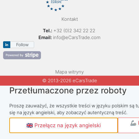
Kontakt
Tel.:
+32 (0)2 342 22 22
Email:
info@eCarsTrade.com
Follow
Mapa witryny
© 2013-2026 eCarsTrade
Przetłumaczone przez roboty
Proszę zauważyć, że wszystkie treści w języku polskim są tu
się na język angielski, aby zobaczyć autentyczną treść.
🦾 
🇬🇧 Przełącz na język angielski