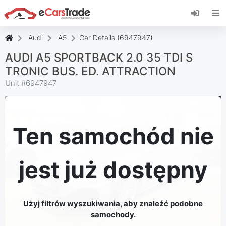
Zainstaluj aplikację internetową eCarsTrade,
dodaj ją do ekranu głównego i otrzymuj
natychmiastowe aktualizacje.
Audi
A5
Car Details (6947947)
zainstalować
Anulować
AUDI A5 SPORTBACK 2.0 35 TDI S
TRONIC BUS. ED. ATTRACTION
Unit #
6947947
Ten samochód nie
jest już dostępny
Użyj filtrów wyszukiwania, aby znaleźć podobne
samochody.