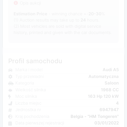
Opis aukcji
Estimation Price
- winning chance +-
20-30
%
(1) Auction results may take up to
24
hours.
(2) Most
vehicles are sold with digital service
history, printed and given with the car documents.
Profil samochodu
Marka i model
Audi A5
Typ przekładni
Automatyczna
Kategoria
Saloon
Wielkość silnika
1968 CC
Moc silnika
163 Hp 120 kW
Liczba miejsc
4
Jednostka nr
6947947
Kraj pochodzenia
Belgia - "HM Tongeren"
Data pierwszej rejestracji
03/01/2022