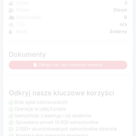
Drzwi
5
Paliwo
Diesel
Klasa emisji
B
CO₂
n/a
Kolor
Srebrny
Dokumenty
Zaloguj się, aby zobaczyć wycenę
Odkryj nasze kluczowe korzyści
Brak opłat członkowskich
Operacje w całej Europie
Samochody z leasingu i od dealerów
Sprzedano ponad 10 000 samochodów
2 000+ skontrolowanych samochodów dziennie
Rzetelna dokumentacja ekspercka