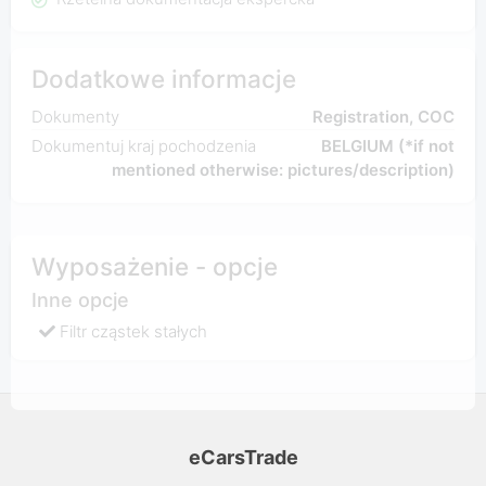
Dodatkowe informacje
Dokumenty
Registration, COC
Dokumentuj kraj pochodzenia
BELGIUM (*if not
mentioned otherwise: pictures/description)
Wyposażenie - opcje
Inne opcje
Filtr cząstek stałych
eCarsTrade