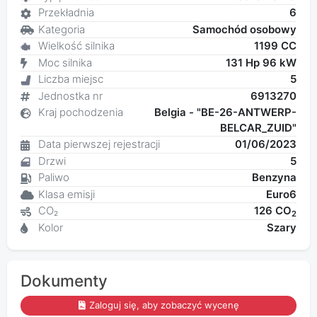
Przekładnia
6
Kategoria
Samochód osobowy
Wielkość silnika
1199 CC
Moc silnika
131 Hp 96 kW
Liczba miejsc
5
Jednostka nr
6913270
Kraj pochodzenia
Belgia - "BE-26-ANTWERP-
BELCAR_ZUID"
Data pierwszej rejestracji
01/06/2023
Drzwi
5
Paliwo
Benzyna
Klasa emisji
Euro6
CO₂
126 CO
2
Kolor
Szary
Dokumenty
Zaloguj się, aby zobaczyć wycenę