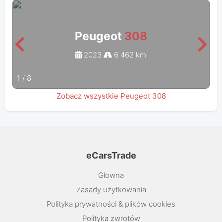
Peugeot
308
2023
6 462 km
1
/
8
Zobacz wszystkie Peugeot 308
eCarsTrade
Głowna
Zasady użytkowania
Polityka prywatności & plików cookies
Polityka zwrotów