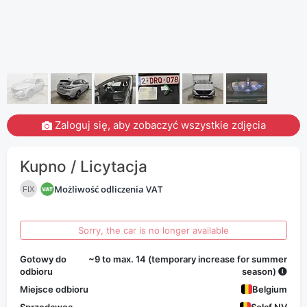
Zaloguj się, aby zobaczyć wszystkie zdjęcia
Kupno / Licytacja
Możliwość odliczenia VAT
FIX
Sorry, the car is no longer available
Gotowy do
~9 to max. 14 (temporary increase for summer
odbioru
season)
Miejsce odbioru
Belgium