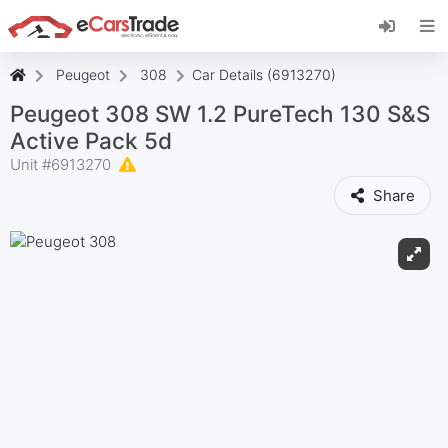
Zainstaluj aplikację internetową eCarsTrade,
dodaj ją do ekranu głównego i otrzymuj
natychmiastowe aktualizacje.
Peugeot
308
Car Details (6913270)
zainstalować
Anulować
Peugeot 308 SW 1.2 PureTech 130 S&S
Active Pack 5d
Unit #
6913270
Share